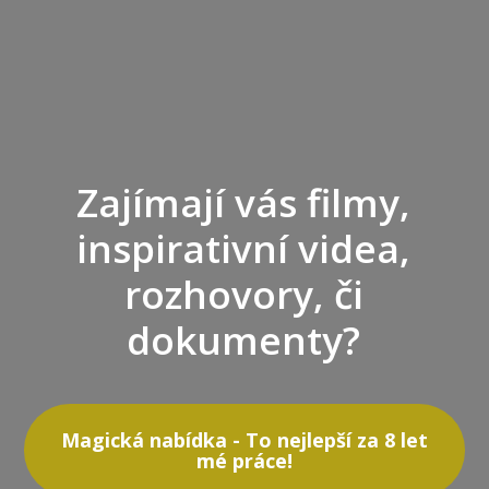
Zajímají vás filmy,
inspirativní videa,
rozhovory, či
dokumenty?
Magická nabídka - To nejlepší za 8 let
mé práce!