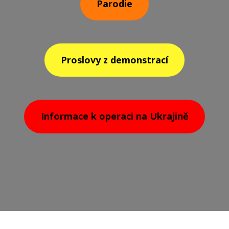
Parodie
Proslovy z demonstrací
Informace k operaci na Ukrajině