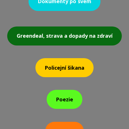
Dokumenty po svém
Greendeal, strava a dopady na zdraví
Policejní šikana
Poezie