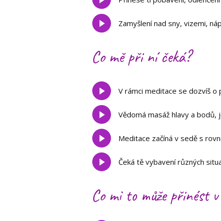
Zamyšlení nad sny, vizemi, náp
Co mě při ní čeká?
V rámci meditace se dozvíš o p
Vědomá masáž hlavy a bodů, jež
Meditace začíná v sedě s rovno
Čeká tě vybavení různých situa
Co mi to může přinést v