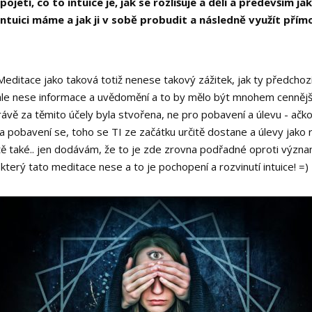
etí, co to intuice je, jak se rozlišuje a dělí a především jak
intuici máme a jak ji v sobě probudit a následně využít přímo
Meditace jako taková totiž nenese takový zážitek, jak ty předchozí
ale nese informace a uvědomění a to by mělo být mnohem cennější
ávě za těmito účely byla stvořena, ne pro pobavení a úlevu - ačko
a pobavení se, toho se TI ze začátku určitě dostane a úlevy jako 
stě také.. jen dodávám, že to je zde zrovna podřadné oproti význa
který tato meditace nese a to je pochopení a rozvinutí intuice! =)