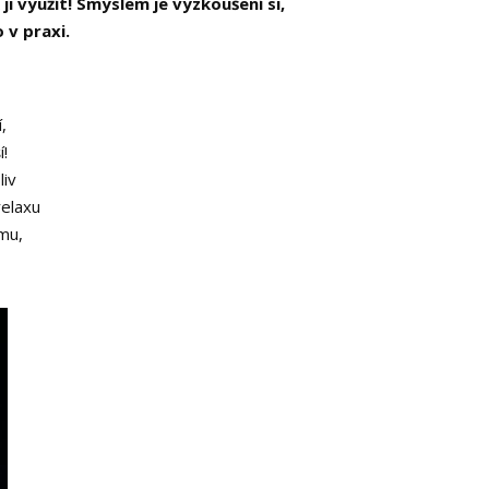
 ji využít! Smyslem je vyzkoušení si,
 v praxi.
,
!
liv
relaxu
mu,