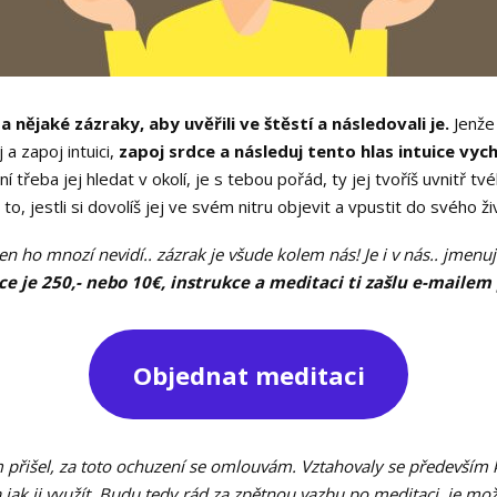
a nějaké zázraky, aby uvěřili ve štěstí a následovali je.
Jenže 
 a zapoj intuici,
zapoj srdce a následuj tento hlas intuice vychá
í třeba jej hledat v okolí, je s tebou pořád, ty jej tvoříš uvnitř tv
 to, jestli si dovolíš jej ve svém nitru objevit a vpustit do svého ž
 jen ho mnozí nevidí.. zázrak je všude kolem nás! Je i v nás.. jmenu
 je 250,- nebo 10€, instrukce a meditaci ti zašlu e-mailem p
Objednat meditaci
přišel, za toto ochuzení se omlouvám. Vztahovaly se především 
a jak ji využít. Budu tedy rád za zpětnou vazbu po meditaci, je mož