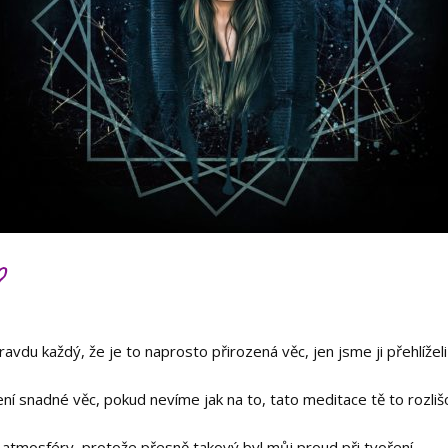
?
avdu každý, že je to naprosto přirozená věc, jen jsme ji přehlížel
ní snadné věc, pokud nevíme jak na to, tato meditace tě to rozlišov
í atmosféry, protože přesně takový byl můj proud při tvoření