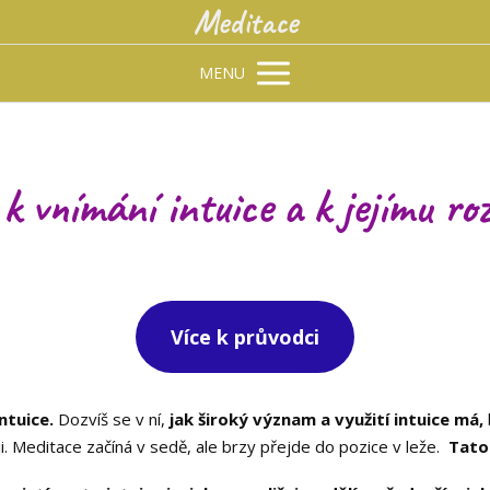
Meditace
MENU
k vnímání intuice a k jejímu r
Více k průvodci
intuice.
Dozvíš se v ní,
jak široký význam a využití intuice má,
ji. Meditace začíná v sedě, ale brzy přejde do pozice v leže.
Tato