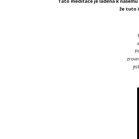
Tato meditace je laděna k našemu poj
že tuto 
Pr
zrovn
ji