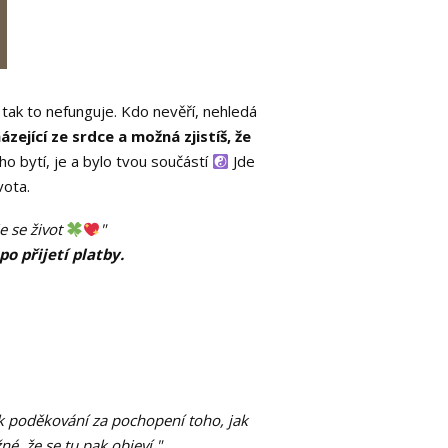
tak to nefunguje. Kdo nevěří, nehledá
zející ze srdce a možná zjistíš, že
ého bytí, je a bylo tvou součástí
Jde
ivota.
je se život
"
o přijetí platby.
k poděkování za pochopení toho, jak
né, že se tu pak objeví."