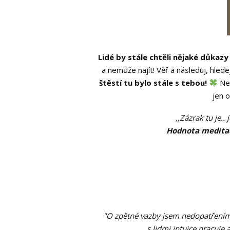
Lidé by stále chtěli nějaké důkazy 
a nemůže najít! Věř a následuj, hledej
štěstí tu bylo stále s tebou!
Nen
jen o
,,Zázrak tu je..
Hodnota meditace
"O zpětné vazby jsem nedopatřením 
s lidmi intuice pracuje 