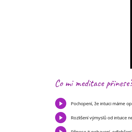
Co mi meditace přinese
Pochopení, že intuici máme opr
Rozlišení výmyslů od intuice ne
Přinese ti pobavení, odlehčen