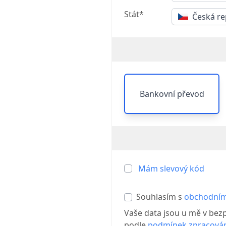
Stát*
Česká re
Bankovní převod
Mám slevový kód
Souhlasím s
obchodním
Vaše data jsou u mě v bez
podle
podmínek zpracován