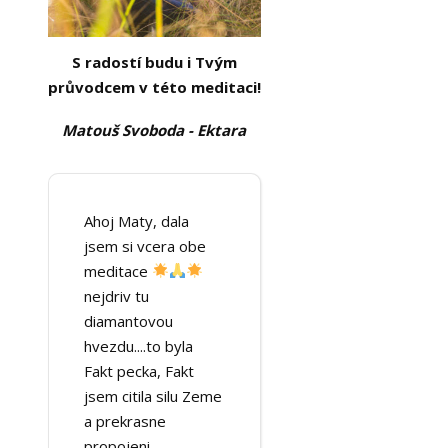
S radostí budu i Tvým
průvodcem v této meditaci!
Matouš Svoboda - Ektara
Ahoj Maty, dala
jsem si vcera obe
meditace
nejdriv tu
diamantovou
hvezdu....to byla
Fakt pecka, Fakt
jsem citila silu Zeme
a prekrasne
propojeni....