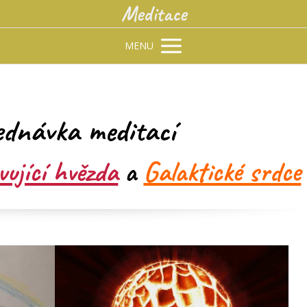
Meditace
MENU
ednávka meditací
ující hvězda
a
Galaktické srdce