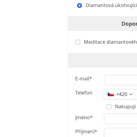
Diamantová ukotvující
Dopor
Meditace diamantového
E-mail*
Telefon
+420
Nakupuji 
Jméno*
Příjmení*