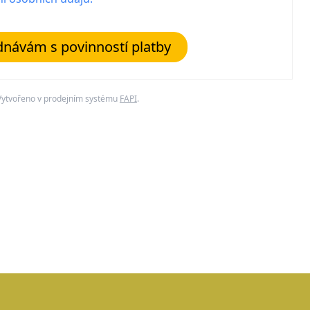
návám s povinností platby
Vytvořeno v prodejním systému
FAPI
.