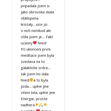
pripadala jsem si
jako obrovska skala
obklopena
kristaly....sice jsi
o nich nemluvil ale
citila jsem je.... Fakt
uzasny
hned
Po ukonceni prvni
meditace jsem byla
zvedava na to
galakticke srdce....
tak jsem ho dala
hned
a to byla
jizda.... uplne jine
citeni tela, uplne jine
Energie, proste
nadhera
z celeho
dekuji....