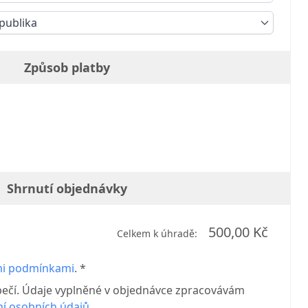
publika
Způsob platby
Shrnutí objednávky
500,00 Kč
Celkem k úhradě:
i podmínkami
. *
pečí. Údaje vyplněné v objednávce zpracovávám
í osobních údajů.