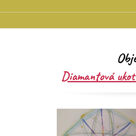
Obj
Diamantová ukotv