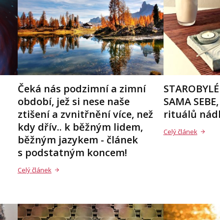
Čeká nás podzimní a zimní
STAROBYLÉ
období, jež si nese naše
SAMA SEBE,
ztišení a zvnitřnění více, než
rituálů nád
kdy dřív.. k běžným lidem,
Celý článek
běžným jazykem - článek
s podstatným koncem!
Celý článek