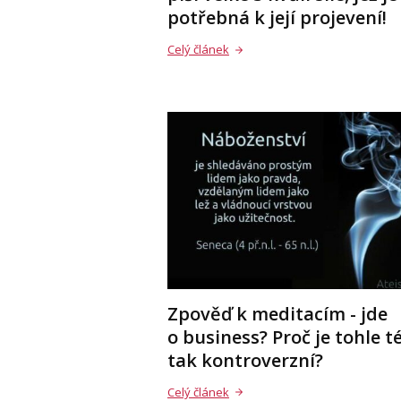
potřebná k její projevení!
Celý článek
Zpověď k meditacím - jde
o business? Proč je tohle 
tak kontroverzní?
Celý článek