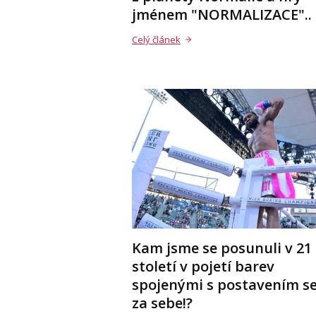
jménem "NORMALIZACE"..
Celý článek
Kam jsme se posunuli v 21
století v pojetí barev
spojenými s postavením s
za sebe!?