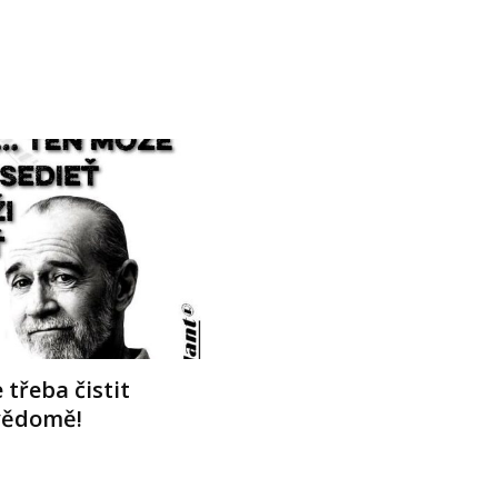
 třeba čistit
vědomě!