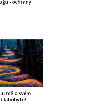
uğu - ochraný
uj mě o svém
 blahobytu!