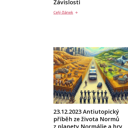
Závislosti
Celý článek
23.12.2023 Antiutopický
příběh ze života Normů
z planety Normálie a hry