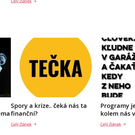
Celý článek
Spory a krize.. čeká nás ta
Programy je
téma
finanční?
kolem nás 
Celý článek
Celý článek