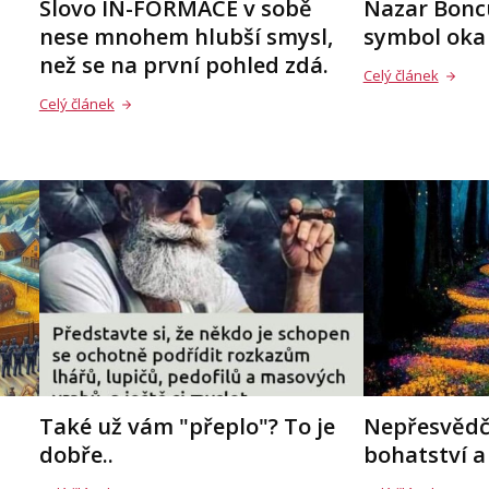
Slovo IN-FORMACE v sobě
Nazar Bonc
nese mnohem hlubší smysl,
symbol oka
než se na první pohled zdá.
Celý článek
Celý článek
Také už vám "přeplo"? To je
Nepřesvědč
dobře..
bohatství a