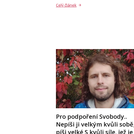
Celý článek
Pro podpoření Svobody..
Nepíši ji velkým kvůli sobě
píši velké S kvůli síle, jež je