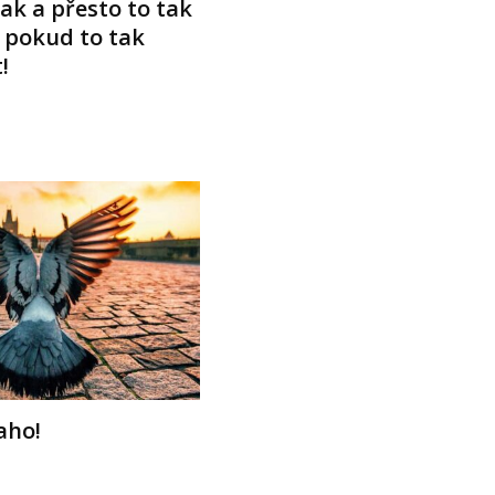
ak a přesto to tak
 pokud to tak
!
aho!