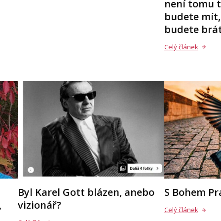
není tomu t
budete mít,
budete brát
Celý článek
Byl Karel Gott blázen, anebo
S Bohem Pr
,
vizionář?
Celý článek