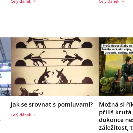
Celý článek
Celý článek
Jak se srovnat s pomluvami?
Možná si řík
příliš krutá
Celý článek
e
dokonce ne
záležitost, t