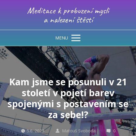
Meditace k probuzení mysli
a nalezení štěstí
MENU
Kam jsme se posunuli v 21
století v pojetí barev
spojenými s postavením se
za sebe!?
5.6. 2023
Matouš Svoboda
0