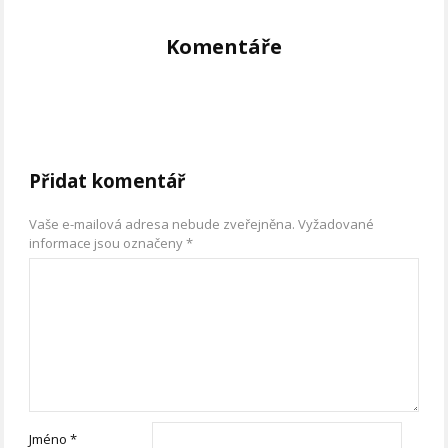
Komentáře
Přidat komentář
Vaše e-mailová adresa nebude zveřejněna.
Vyžadované
informace jsou označeny
*
Jméno
*