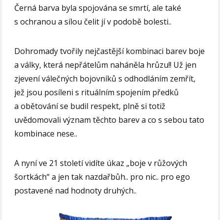
Černá barva byla spojována se smrtí, ale také
s ochranou a sílou čelit jí v podobě bolesti..
Dohromady tvořily nejčastější kombinaci barev boje
a války, která nepřátelům naháněla hrůzu!! Už jen
zjevení válečných bojovníků s odhodláním zemřít,
jež jsou posíleni s rituálním spojením předků
a obětování se budil respekt, plně si totiž
uvědomovali význam těchto barev a co s sebou tato
kombinace nese..
A nyní ve 21 století vidíte úkaz „boje v růžových
šortkách“ a jen tak nazdařbůh.. pro nic.. pro ego
postavené nad hodnoty druhých..