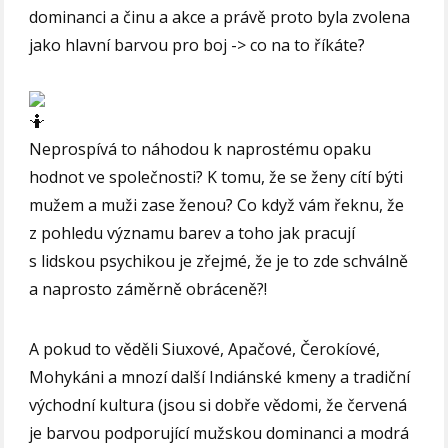
dominanci a činu a akce a právě proto byla zvolena
jako hlavní barvou pro boj -> co na to říkáte?
Neprospívá to náhodou k naprostému opaku
hodnot ve společnosti? K tomu, že se ženy cítí býti
mužem a muži zase ženou? Co když vám řeknu, že
z pohledu významu barev a toho jak pracují
s lidskou psychikou je zřejmé, že je to zde schválně
a naprosto záměrně obráceně?!
A pokud to věděli Siuxové, Apačové, Čerokíové,
Mohykáni a mnozí další Indiánské kmeny a tradiční
východní kultura (jsou si dobře vědomi, že červená
je barvou podporující mužskou dominanci a modrá