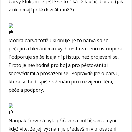
barvy klukům -> ještě se to říká -> klučičí barva.. (jak
z nich mají poté dozrát muži?)
Modrá barva totiž uklidňuje, je to barva spíše
pečující a hledání mírových cest i za cenu ustoupení.
Podporuje spíše loajální přístup, než projevení se..
Proto je nevhodná pro boj a pro pěstování si
sebevědomí a prosazení se.. Popravdě jde o barvu,
která se hodí spíše k ženám pro rozvíjení cítění,
péče a podpory.
Naopak červená byla přiřazena holčičkám a nyní
když víte, že její význam je především v prosazení,