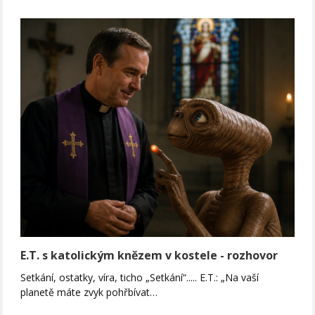
E.T. s katolickým knězem v kostele - rozhovor
Setkání, ostatky, víra, ticho „Setkání“..... E.T.: „Na vaší
planetě máte zvyk pohřbívat…