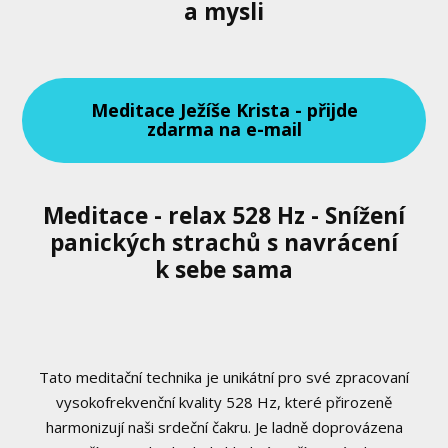
a mysli
Meditace Ježíše Krista - přijde
zdarma na e-mail
Meditace - relax 528 Hz - Snížení
panických strachů s navrácení
k sebe sama
Tato meditační technika je unikátní pro své zpracovaní
vysokofrekvenční kvality 528 Hz, které přirozeně
harmonizují naši srdeční čakru. Je ladně doprovázena