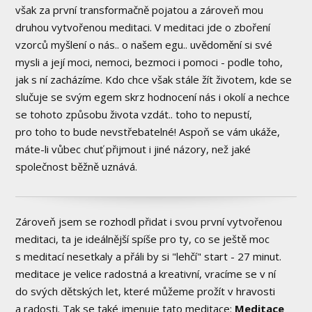
však za první transformačně pojatou a zároveň mou
druhou vytvořenou meditaci. V meditaci jde o zboření
vzorců myšlení o nás.. o našem egu.. uvědomění si své
mysli a její moci, nemoci, bezmoci i pomoci - podle toho,
jak s ní zacházíme. Kdo chce však stále žít životem, kde se
slučuje se svým egem skrz hodnocení nás i okolí a nechce
se tohoto způsobu života vzdát.. toho to nepustí,
pro toho to bude nevstřebatelné! Aspoň se vám ukáže,
máte-li vůbec chuť přijmout i jiné názory, než jaké
společnost běžně uznává.
Zároveň jsem se rozhodl přidat i svou první vytvořenou
meditaci, ta je ideálnější spíše pro ty, co se ještě moc
s meditací nesetkaly a přáli by si "lehčí" start - 27 minut.
meditace je velice radostná a kreativní, vracíme se v ní
do svých dětských let, které můžeme prožít v hravosti
a radosti. Tak se také jmenuje tato meditace:
Meditace