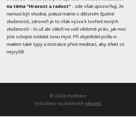
na téma "Hravost a radost"
- zde však upozorňuji, že
nemusí být vhodná, pokud máme s dětstvím špatné
zkušenosti, zároveň je to však výzva k tvoření nových
zkušeností - to už ale záleží na vaší vědomé práci, jak moc
jste schopni ovládat svou mysl. Při objednání pošlu e-
mailem také typy a instrukce před meditací, aby efekt co
nejvyšší!
© 2026 meditace
Vytvořeno na platformě
Mioweb