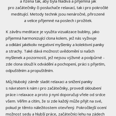
a řízena tak, aby byla hladivá a příjemná jak
pro začátečníky či posluchače relaxací, tak i pro pokročilé
meditující. Metody technik jsou nenáročné, přirozené
a velice příjemné na poslech i prožitek.
K závěru meditace je využita vizualizace bubliny, jako
příjemná harmonizující clona kolem, jež nás vyživuje
a odklání jakékoliv negativní myšlenky a kolektivní paniky
a strachy. Také dává možnost uvědomění si našich
myšlenek a pozorností, jež nejsou výživné a podpůrné -
zde clona slouží k odvádění a pochopení, práci s přijetím,
odpuštěním a propuštěním.
Můj hluboký záměr sladit relaxaci a snížení paniky
s návratem k nám i pro začátečníky, provedl skloubení
práce i relaxace a proto ji nyní doporučuji vřele od srdce
všem. Věřím a cítím, že si zde každý může přijít na své,
pokud je těmto náležitostem otevřený. Pokročilejší ocení
možnost sedu a hlubší práce, začátečníci lehu na zádech