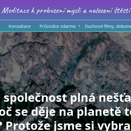
Meditace k probuzení mysli a nalezení štěstí
Konzultace
Průvodce zdarma
Duchovní filmy, dokum
e společnost plná nešť
roč se děje na planetě t
 Protože jsme si vybra