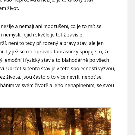
em život.
 nežije a nemají ani moc tušení, co je to mít se
 nemyslí. Jejich skvěle je totiž závislé
í, není to tedy přirozený a pravý stav, ale jen
 Ty jež se cítí opravdu fantasticky spojuje to, že
cký, emoční i fyzický stav a to blahodárně po všech
í. Udržet si tento stav je v této společnosti výzvou,
ez života, jsou často o to více nevrlí, neboť se
elháním ve svém životě a jeho nenaplněním, se svou