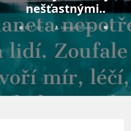
nešťastnými..
9.11. 2021
Matouš Svoboda
1