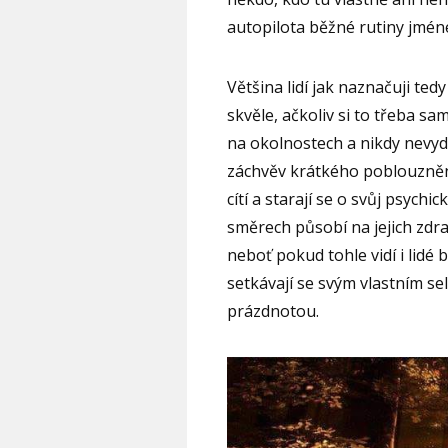
autopilota běžné rutiny jmén
Většina lidí jak naznačuji tedy
skvěle, ačkoliv si to třeba sami
na okolnostech a nikdy nevydrž
záchvěv krátkého poblouznění.
cítí a starají se o svůj psychi
směrech působí na jejich zdrav
neboť pokud tohle vidí i lidé b
setkávají se svým vlastním s
prázdnotou.