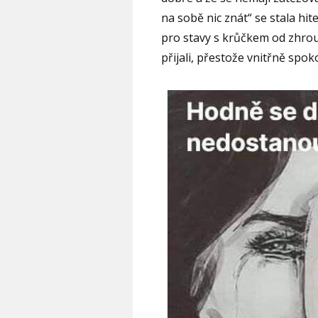
na sobě nic znát“ se stala h
pro stavy s krůčkem od zhrou
přijali, přestože vnitřně spok