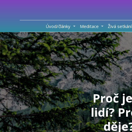
Úvod/články
Meditace
Živá setkání
Proč j
lidí? P
děje?