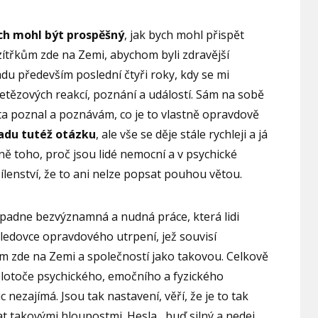
ch mohl být prospěšný
, jak bych mohl přispět
 zítřkům zde na Zemi, abychom byli zdravější
ladu především poslední čtyři roky, kdy se mi
etězových reakcí, poznání a událostí. Sám na sobě
a poznal a poznávám, co je to vlastně opravdově
ladu tutéž otázku
, ale vše se děje stále rychleji a já
ě toho, proč jsou lidé nemocní a v psychické
šílenství, že to ani nelze popsat pouhou větou.
adne bezvýznamná a nudná práce, která lidi
a ledovce opravdového utrpení, jež souvisí
m zde na Zemi a společností jako takovou. Celkově
 kolotoče psychického, emočního a fyzického
c nezajímá. Jsou tak nastavení, věří, že je to tak
t takovými hloupostmi. Hesla ,,buď silný a nedej