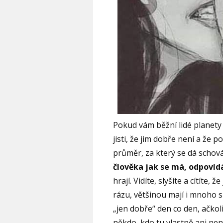
Pokud vám běžní lidé planety 
jisti, že jim dobře není a že p
průměr, za který se dá schová
člověka jak se má, odpovídá
hrají. Vidíte, slyšíte a cítíte, 
rázu, většinou mají i mnoho s
„jen dobře“ den co den, ačkol
někdo, kdo tu vlastně ani není