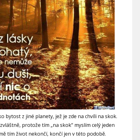
 bytost z jiné planety, jež je zde na chvíli na skok.
vláštně, protože tím „na skok“ myslím celý jeden
 mě tím život nekončí, končí jen v této podobě.