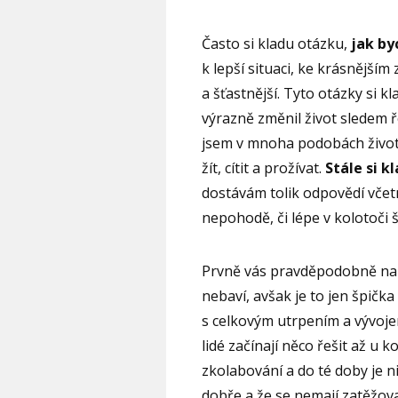
Často si kladu otázku,
jak by
k lepší situaci, ke krásnějším
a šťastnější. Tyto otázky si k
výrazně změnil život sledem ř
jsem v mnoha podobách život
žít, cítit a prožívat.
Stále si k
dostávám tolik odpovědí včetn
nepohodě, či lépe v kolotoči 
Prvně vás pravděpodobně nap
nebaví, avšak je to jen špičk
s celkovým utrpením a vývoje
lidé začínají něco řešit až u
zkolabování a do té doby je ni
dobře a že se nemají zatěžova