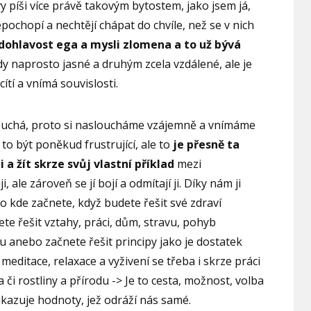
vy píši více právě takovým bytostem, jako jsem já,
pochopí a nechtějí chápat do chvíle, než se v nich
vrdohlavost ega a mysli zlomena a to už bývá
y naprosto jasné a druhým zcela vzdálené, ale je
 cítí a vnímá souvislosti.
uchá, proto si nasloucháme vzájemně a vnímáme
to být poněkud frustrující, ale to
je přesně ta
a žít skrze svůj vlastní příklad
mezi
, ale zároveň se jí bojí a odmítají ji. Díky nám ji
dno kde začnete, když budete řešit své zdraví
ete řešit vztahy, práci, dům, stravu, pohyb
 anebo začnete řešit principy jako je dostatek
editace, relaxace a vyživení se třeba i skrze práci
ta či rostliny a přírodu -> Je to cesta, možnost, volba
ukazuje hodnoty, jež odráží nás samé.