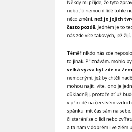
Někdy mi přijde, že tyto zprá
neboť ti nemocní lidé tohle ne
něco změní,
než je jejich t
často pozdě.
Jedněm je to ted
nás zde více takových, jež žijí,
Téměř nikdo nás zde neposlo
to jinak. Přiznávám, mohlo by 
velká výzva být zde na Zemi 
nemocnými, jež by chtěli naději
mohou najít.. víte.. ono je je
důkladněji, protože ať už bud
v přírodě na čerstvém vzduchu
spánku, mít čas sám na sebe, m
či starání se o lidi nebo zvířa
a ta nám v dobrém i ve zlém 