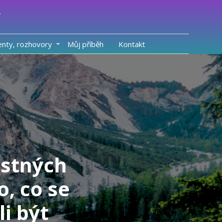
enty, rozhovory
Můj příběh
Kontakt
astných
o, co se
li být