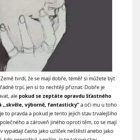
Země tvrdí, že se mají dobře, téměř si můžete být
ořádně trpí, jen si to nechtějí přiznat. Dobře je
vat, ale
pokud se zeptáte opravdu šťastného
 ,,skvěle, výborně, fantasticky“
a oči mu u toho
že je to pravda a pokud je tento jejich stav trvalejšího
polečného a zároveň jiného oproti těm, co se mají
iv vypadají často jako uzlíček neštěstí anebo jako
, kdo neprožívá a nežije, je to takový stav