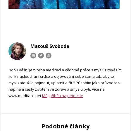
Matouš Svoboda
"Mou vášní je tvorba meditací a vědomá práce s myslí. Provázím
lidi k naslouchání srdce a objevování sebe sama tak, aby to
mysl zatoužila pojmout, uplatnit a žít." Působím jako průvodce v
naplnění cesty životem ve zdraví a smyslu bytí. Více na
www.meditace.net
Můj příběh najdete zde
Podobné články