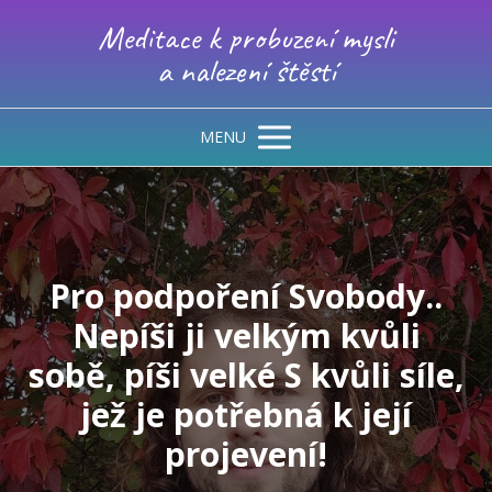
Meditace k probuzení mysli
a nalezení štěstí
MENU
Pro podpoření Svobody..
Nepíši ji velkým kvůli
sobě, píši velké S kvůli síle,
jež je potřebná k její
projevení!