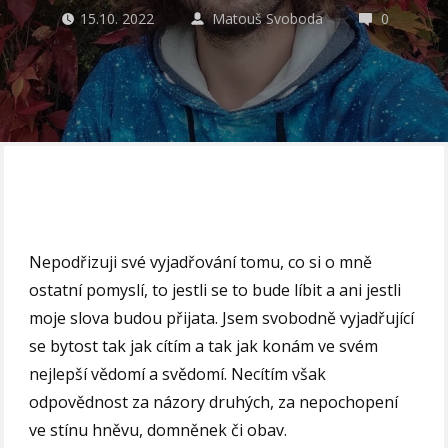
15.10. 2022
Matouš Svoboda
0
Nepodřizuji své vyjadřování tomu, co si o mně
ostatní pomyslí, to jestli se to bude líbit a ani jestli
moje slova budou přijata. Jsem svobodně vyjadřující
se bytost tak jak cítím a tak jak konám ve svém
nejlepší vědomí a svědomí. Necítím však
odpovědnost za názory druhých, za nepochopení
ve stínu hněvu, domněnek či obav.