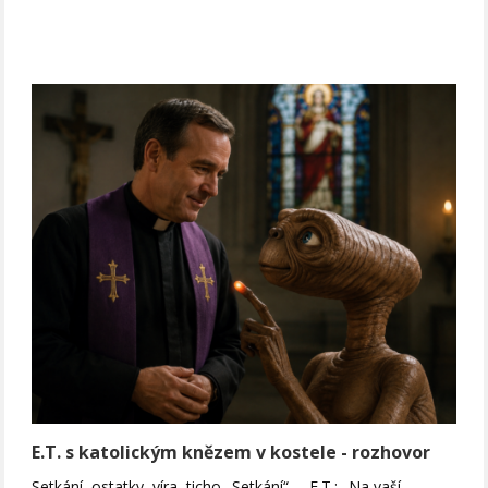
E.T. s katolickým knězem v kostele - rozhovor
Setkání, ostatky, víra, ticho „Setkání“..... E.T.: „Na vaší