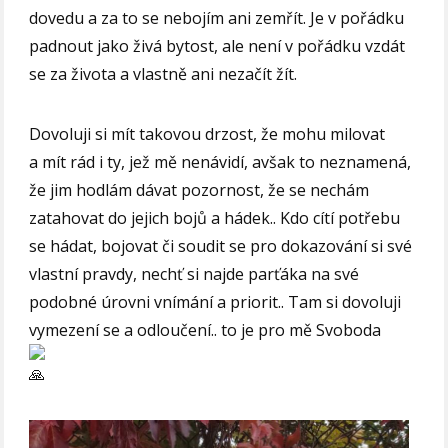
dovedu a za to se nebojím ani zemřít. Je v pořádku
padnout jako živá bytost, ale není v pořádku vzdát
se za života a vlastně ani nezačít žít.
Dovoluji si mít takovou drzost, že mohu milovat
a mít rád i ty, jež mě nenávidí, avšak to neznamená,
že jim hodlám dávat pozornost, že se nechám
zatahovat do jejich bojů a hádek.. Kdo cítí potřebu
se hádat, bojovat či soudit se pro dokazování si své
vlastní pravdy, nechť si najde parťáka na své
podobné úrovni vnímání a priorit.. Tam si dovoluji
vymezení se a odloučení.. to je pro mě Svoboda