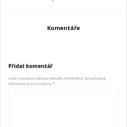
Komentáře
Přidat komentář
Vaše e-mailová adresa nebude zveřejněna.
Vyžadované
informace jsou označeny
*