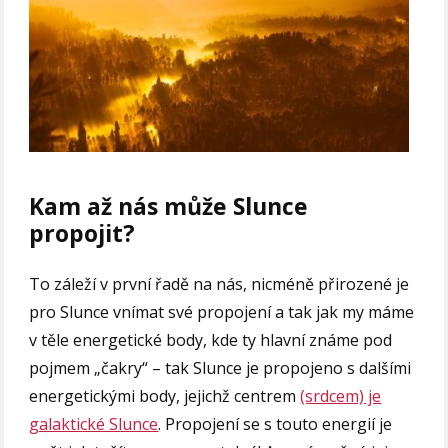
Kam až nás může Slunce
propojit?
To záleží v první řadě na nás, nicméně přirozené je
pro Slunce vnímat své propojení a tak jak my máme
v těle energetické body, kde ty hlavní známe pod
pojmem „čakry“ – tak Slunce je propojeno s dalšími
energetickými body, jejichž centrem
(srdcem) je
galaktické Slunce
. Propojení se s touto energií je