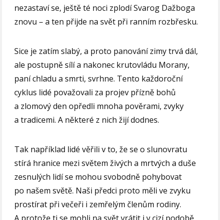
nezastaví se, ještě té noci zplodí Svarog Dažboga
znovu – a ten přijde na svět při ranním rozbřesku.
Sice je zatím slabý, a proto panování zimy trvá dál,
ale postupně sílí a nakonec krutovládu Morany,
paní chladu a smrti, svrhne. Tento každoroční
cyklus lidé považovali za projev přízně bohů
a zlomový den opředli mnoha pověrami, zvyky
a tradicemi. A některé z nich žijí dodnes.
Tak například lidé věřili v to, že se o slunovratu
stírá hranice mezi světem živých a mrtvých a duše
zesnulých lidí se mohou svobodně pohybovat
po našem světě. Naši předci proto měli ve zvyku
prostírat při večeři i zemřelým členům rodiny.
A protože ti se mohli na svět vrátit i v cizí podobě,