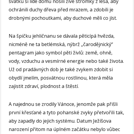
svátku si lidé domů nosili živé stromky z lesa, aby
ochránili duchy dřeva před mrazem, a zdobili je
drobnými pochoutkami, aby duchové měli co jíst.
Na špičku jehličnanu se dávala pěticípá hvězda,
nicméně ne ta betlémská, nýbrž „čarodějnický“
pentagram jako symbol pěti živlů: země, ohně,
vody, vzduchu a vesmírné energie nebo také života.
Už od pradávných dob je také zvykem zdobit si
obydlí jmelím, posvátnou rostlinou, která měla
zajistit zdraví, plodnost a štěstí.
A najednou se zrodily Vánoce, jenomže pak přišli
první křesťané a tyto pohanské zvyky přetvořili tak,
aby zapadly do jejich systému. Datum Ježíšova
narození přitom na úplném začátku nebylo vůbec