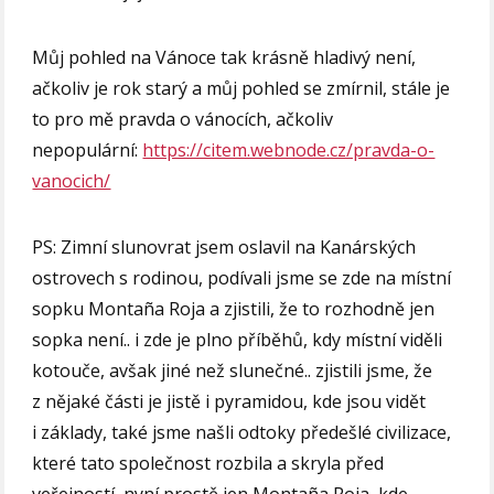
Můj pohled na Vánoce tak krásně hladivý není,
ačkoliv je rok starý a můj pohled se zmírnil, stále je
to pro mě pravda o vánocích, ačkoliv
nepopulární:
https://citem.webnode.cz/pravda-o-
vanocich/
PS: Zimní slunovrat jsem oslavil na Kanárských
ostrovech s rodinou, podívali jsme se zde na místní
sopku Montaña Roja a zjistili, že to rozhodně jen
sopka není.. i zde je plno příběhů, kdy místní viděli
kotouče, avšak jiné než slunečné.. zjistili jsme, že
z nějaké části je jistě i pyramidou, kde jsou vidět
i základy, také jsme našli odtoky předešlé civilizace,
které tato společnost rozbila a skryla před
veřejností, nyní prostě jen Montaña Roja, kde