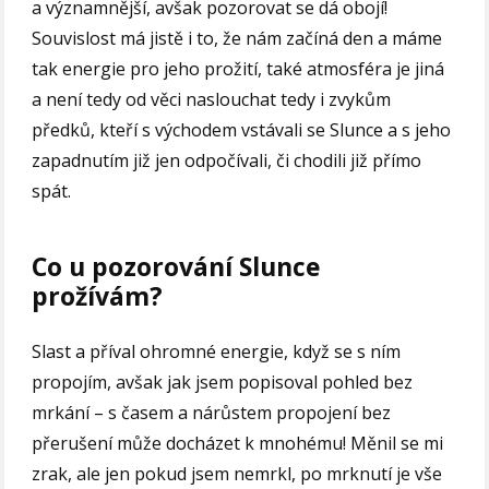
a významnější, avšak pozorovat se dá obojí!
Souvislost má jistě i to, že nám začíná den a máme
tak energie pro jeho prožití, také atmosféra je jiná
a není tedy od věci naslouchat tedy i zvykům
předků, kteří s východem vstávali se Slunce a s jeho
zapadnutím již jen odpočívali, či chodili již přímo
spát.
Co u pozorování Slunce
prožívám?
Slast a příval ohromné energie, když se s ním
propojím, avšak jak jsem popisoval pohled bez
mrkání – s časem a nárůstem propojení bez
přerušení může docházet k mnohému! Měnil se mi
zrak, ale jen pokud jsem nemrkl, po mrknutí je vše