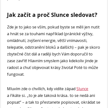
Jak začít a proč Slunce sledovat?
Zde je to jako se vším, pokud byste se měli jen nutit
a hnát se za touhami například (pránické výživy,
omládnutí, zvýšení energie, větší vnímavosti,
telepatie, odstranění bloků a dalších) – pak je skoro
zbytečné číst dál a raději bych Vám doporučil to
zase zavřít! Hlavním smyslem jako kdekoliv jinde je
radost a chuť objevovat krásy života! Poté to může
fungovat.
Mluvím zde o chvílích, kdy vidíte západ
Slunce
a říkáte si.. „to je ale taková krása.. to se nedá ani
popsat“ – a tak to přestanete popisovat, okrádat se