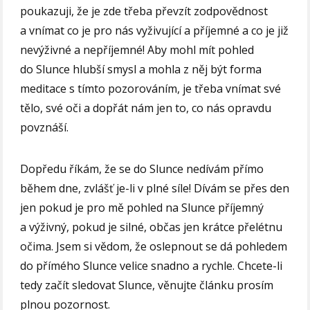
poukazuji, že je zde třeba převzít zodpovědnost
a vnímat co je pro nás vyživující a příjemné a co je již
nevýživné a nepříjemné! Aby mohl mít pohled
do Slunce hlubší smysl a mohla z něj být forma
meditace s tímto pozorováním, je třeba vnímat své
tělo, své oči a dopřát nám jen to, co nás opravdu
povznáší.
Dopředu říkám, že se do Slunce nedívám přímo
během dne, zvlášť je-li v plné síle! Dívám se přes den
jen pokud je pro mě pohled na Slunce příjemný
a výživný, pokud je silné, občas jen krátce přelétnu
očima. Jsem si vědom, že oslepnout se dá pohledem
do přímého Slunce velice snadno a rychle. Chcete-li
tedy začít sledovat Slunce, věnujte článku prosím
plnou pozornost.