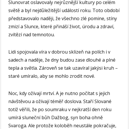
Slunovrat oslavovaly nejrůznější kultury po celém
světě a byl nejdůležitější událostí roku. Toto období
představovalo naději, že všechno zlé pomine, stíny
zmizí a Slunce, které přináší život, úrodu a zdraví,
zvítězí nad temnotou.
Lidi spojovala víra v dobrou sklizeň na polích i v
sadech a naděje, že dny budou zase dlouhé a plné
tepla a světla. Zároveň se tak uzavíral jakýsi kruh –
staré umíralo, aby se mohlo zrodit nové.
Noc, kdy ožívají mrtví. A je nutno počítat s jejich
návštěvou a ožívají téměř doslova. Staří Slované
totiž věřili, že po soumraku v nejkratší den roku
umírá sluneční bůh Dažbog, syn boha ohně
Svaroga. Ale protože koloběh neustále pokračuje,