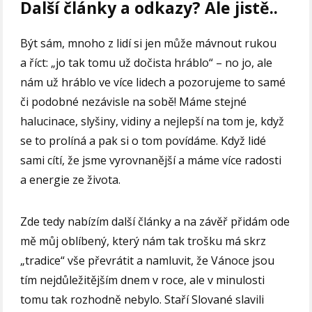
Další články a odkazy? Ale jistě..
Být sám, mnoho z lidí si jen může mávnout rukou
a říct: „jo tak tomu už dočista hráblo“ – no jo, ale
nám už hráblo ve více lidech a pozorujeme to samé
či podobné nezávisle na sobě! Máme stejné
halucinace, slyšiny, vidiny a nejlepší na tom je, když
se to prolíná a pak si o tom povídáme. Když lidé
sami cítí, že jsme vyrovnanější a máme více radosti
a energie ze života.
Zde tedy nabízím další články a na závěř přidám ode
mě můj oblíbený, který nám tak trošku má skrz
„tradice“ vše převrátit a namluvit, že Vánoce jsou
tím nejdůležitějším dnem v roce, ale v minulosti
tomu tak rozhodně nebylo. Staří Slované slavili