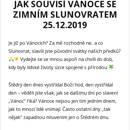
JAK SOUVISÍ VÁNOCE SE
ZIMNÍM SLUNOVRATEM
25.12.2019
Je již po Vánocích? Za mě rozhodně ne.. a co
Slunovrat, slavili jste původní svátky našich předků?
Vydejte se se mnou aspoň na chvíli do dob,
kdy byly lidské životy úzce spojené s přírodou
Štědrý den dnes vystřídal Boží hod, den vystřídal
den – věděli jste však, jak se dalšímu dni po slavení
„Vánoc“ říká? Vánoce nejsou jen tím jedním dnem,
jak to mnozí lidé vnímají. Často ostatní dny „tak
nějak“ zapadnou mluvením jen o Štědrém dnu.