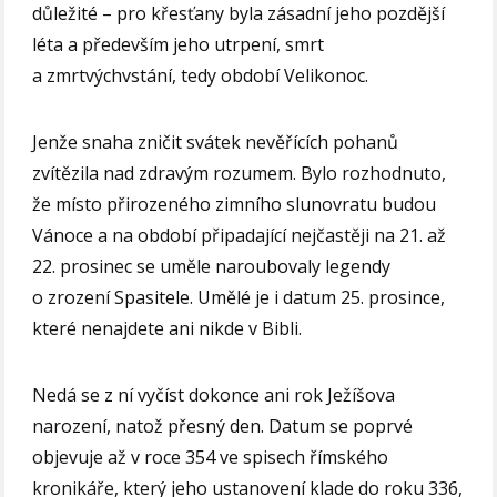
důležité – pro křesťany byla zásadní jeho pozdější
léta a především jeho utrpení, smrt
a zmrtvýchvstání, tedy období Velikonoc.
Jenže snaha zničit svátek nevěřících pohanů
zvítězila nad zdravým rozumem. Bylo rozhodnuto,
že místo přirozeného zimního slunovratu budou
Vánoce a na období připadající nejčastěji na 21. až
22. prosinec se uměle naroubovaly legendy
o zrození Spasitele. Umělé je i datum 25. prosince,
které nenajdete ani nikde v Bibli.
Nedá se z ní vyčíst dokonce ani rok Ježíšova
narození, natož přesný den. Datum se poprvé
objevuje až v roce 354 ve spisech římského
kronikáře, který jeho ustanovení klade do roku 336,