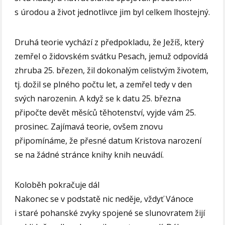
s úrodou a život jednotlivce jim byl celkem lhostejný.
Druhá teorie vychází z předpokladu, že Ježíš, který
zemřel o židovském svátku Pesach, jemuž odpovídá
zhruba 25. březen, žil dokonalým celistvým životem,
tj. dožil se plného počtu let, a zemřel tedy v den
svých narozenin. A když se k datu 25. března
připočte devět měsíců těhotenství, vyjde vám 25.
prosinec. Zajímavá teorie, ovšem znovu
připomínáme, že přesné datum Kristova narození
se na žádné stránce knihy knih neuvádí.
Koloběh pokračuje dál
Nakonec se v podstatě nic neděje, vždyť Vánoce
i staré pohanské zvyky spojené se slunovratem žijí