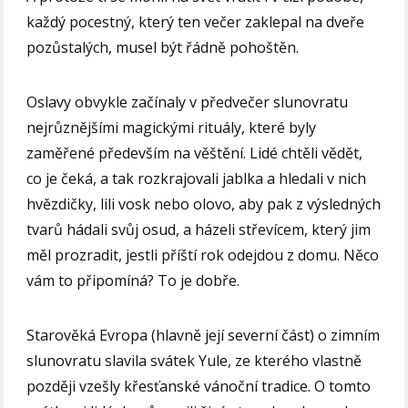
každý pocestný, který ten večer zaklepal na dveře
pozůstalých, musel být řádně pohoštěn.
Oslavy obvykle začínaly v předvečer slunovratu
nejrůznějšími magickými rituály, které byly
zaměřené především na věštění. Lidé chtěli vědět,
co je čeká, a tak rozkrajovali jablka a hledali v nich
hvězdičky, lili vosk nebo olovo, aby pak z výsledných
tvarů hádali svůj osud, a házeli střevícem, který jim
měl prozradit, jestli příští rok odejdou z domu. Něco
vám to připomíná? To je dobře.
Starověká Evropa (hlavně její severní část) o zimním
slunovratu slavila svátek Yule, ze kterého vlastně
později vzešly křesťanské vánoční tradice. O tomto