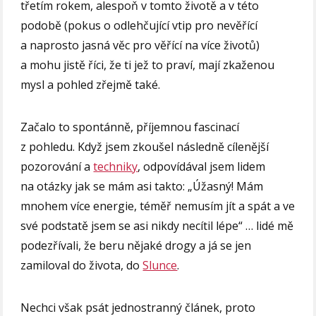
třetím rokem, alespoň v tomto životě a v této
podobě (pokus o odlehčující vtip pro nevěřící
a naprosto jasná věc pro věřící na více životů)
a mohu jistě říci, že ti jež to praví, mají zkaženou
mysl a pohled zřejmě také.
Začalo to spontánně, příjemnou fascinací
z pohledu. Když jsem zkoušel následně cílenější
pozorování a
techniky
, odpovídával jsem lidem
na otázky jak se mám asi takto: „Úžasný! Mám
mnohem více energie, téměř nemusím jít a spát a ve
své podstatě jsem se asi nikdy necítil lépe“ … lidé mě
podezřívali, že beru nějaké drogy a já se jen
zamiloval do života, do
Slunce
.
Nechci však psát jednostranný článek, proto