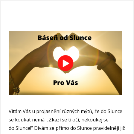
Vítám Vás u projasnění různých mýtů, že do Slunce
se koukat nemá. „Zkazí se ti oči, nekoukej se
do Slunce!“ Dívám se přímo do Slunce pravidelněji již