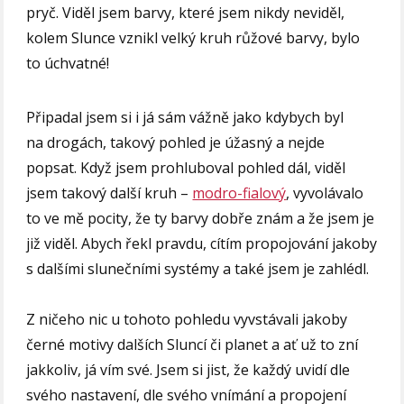
pryč. Viděl jsem barvy, které jsem nikdy neviděl,
kolem Slunce vznikl velký kruh růžové barvy, bylo
to úchvatné!
Připadal jsem si i já sám vážně jako kdybych byl
na drogách, takový pohled je úžasný a nejde
popsat. Když jsem prohluboval pohled dál, viděl
jsem takový další kruh –
modro-fialový
, vyvolávalo
to ve mě pocity, že ty barvy dobře znám a že jsem je
již viděl. Abych řekl pravdu, cítím propojování jakoby
s dalšími slunečními systémy a také jsem je zahlédl.
Z ničeho nic u tohoto pohledu vyvstávali jakoby
černé motivy dalších Sluncí či planet a ať už to zní
jakkoliv, já vím své. Jsem si jist, že každý uvidí dle
svého nastavení, dle svého vnímání a propojení