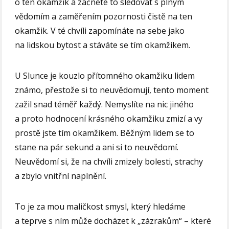
o ten okamžik a začnete to sledovat s plným
vědomím a zaměřením pozornosti čistě na ten
okamžik. V té chvíli zapomínáte na sebe jako
na lidskou bytost a stáváte se tím okamžikem.
U Slunce je kouzlo přítomného okamžiku lidem
známo, přestože si to neuvědomují, tento moment
zažil snad téměř každý. Nemyslíte na nic jiného
a proto hodnocení krásného okamžiku zmizí a vy
prostě jste tím okamžikem. Běžným lidem se to
stane na pár sekund a ani si to neuvědomí.
Neuvědomí si, že na chvíli zmizely bolesti, strachy
a zbylo vnitřní naplnění.
To je za mou maličkost smysl, který hledáme
a teprve s ním může docházet k „zázrakům“ – které