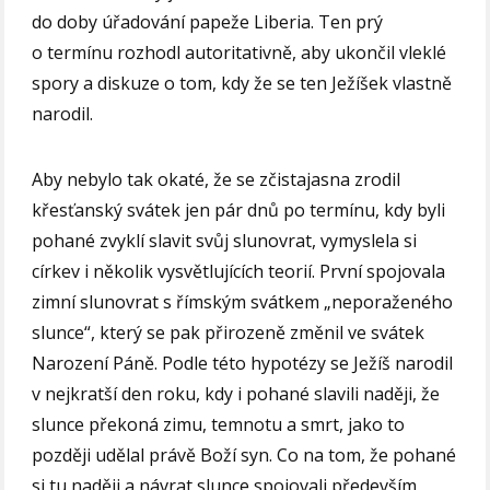
do doby úřadování papeže Liberia. Ten prý
o termínu rozhodl autoritativně, aby ukončil vleklé
spory a diskuze o tom, kdy že se ten Ježíšek vlastně
narodil.
Aby nebylo tak okaté, že se zčistajasna zrodil
křesťanský svátek jen pár dnů po termínu, kdy byli
pohané zvyklí slavit svůj slunovrat, vymyslela si
církev i několik vysvětlujících teorií. První spojovala
zimní slunovrat s římským svátkem „neporaženého
slunce“, který se pak přirozeně změnil ve svátek
Narození Páně. Podle této hypotézy se Ježíš narodil
v nejkratší den roku, kdy i pohané slavili naději, že
slunce překoná zimu, temnotu a smrt, jako to
později udělal právě Boží syn. Co na tom, že pohané
si tu naději a návrat slunce spojovali především