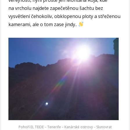
na vrcholu najdete zapečetěnou šachtu bez
vysvětlení čehokoliv, obklopenou ploty a střeženou
kamerami, ale o tom zase jindy..
Pohoří EL TEIDE – Tenerife – Kanárské ostrovy – Slunovrat