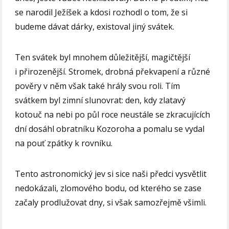
se narodil Ježíšek a kdosi rozhodl o tom, že si
budeme dávat dárky, existoval jiný svátek.
Ten svátek byl mnohem důležitější, magičtější
i přirozenější. Stromek, drobná překvapení a různé
pověry v něm však také hrály svou roli. Tím
svátkem byl zimní slunovrat: den, kdy zlatavý
kotouč na nebi po půl roce neustále se zkracujících
dní dosáhl obratníku Kozoroha a pomalu se vydal
na pouť zpátky k rovníku.
Tento astronomický jev si sice naši předci vysvětlit
nedokázali, zlomového bodu, od kterého se zase
začaly prodlužovat dny, si však samozřejmě všimli.