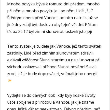
Mnoho povyku bývá k tomuto dni předem, mnoho
při něm a mnoho povyku je i po něm. Lidé „žijí“
Štědrým dnem před Vánoci i po nich natolik, až se
jiné dny zdají být doslova obyčejně všední. Přitom
třeba 22.12 byl zimní slunovrat, oslavili jste jej?
Tento svátek je tu déle jak Vánoce, jež tento svátek
zastínily. Lidé před zimním slunovratem zdravili
a dávali vděčnost Slunci starému a na slunovrat při
východu oslavovali příchod Slunce nového! Slavili
zrod, jež je bude doprovázet, vnímali jeho energii
Vydejte se do dávných dob, kdy byly lidské životy
úzce spojené s přírodou a Vánoce, jak je známe
dnes, ještě vůbec neexistovaly. Dávno předtím, než