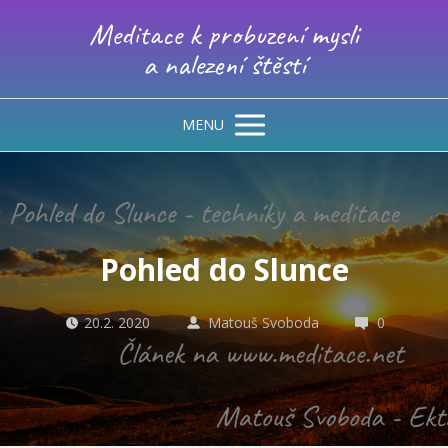
Meditace k probuzení mysli
a nalezení štěstí
MENU
Pohled do Slunce
20.2. 2020
Matouš Svoboda
0