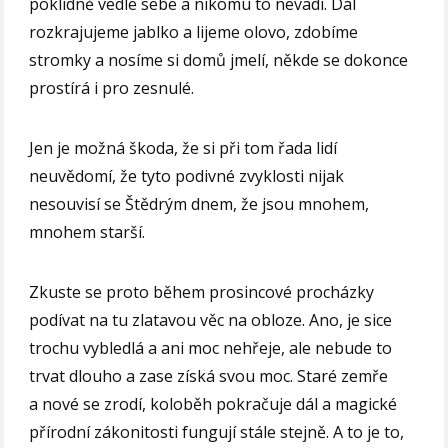
poklidně vedle sebe a nikomu to nevadí. Dál
rozkrajujeme jablko a lijeme olovo, zdobíme
stromky a nosíme si domů jmelí, někde se dokonce
prostírá i pro zesnulé.
Jen je možná škoda, že si při tom řada lidí
neuvědomí, že tyto podivné zvyklosti nijak
nesouvisí se Štědrým dnem, že jsou mnohem,
mnohem starší.
Zkuste se proto během prosincové procházky
podívat na tu zlatavou věc na obloze. Ano, je sice
trochu vybledlá a ani moc nehřeje, ale nebude to
trvat dlouho a zase získá svou moc. Staré zemře
a nové se zrodí, koloběh pokračuje dál a magické
přírodní zákonitosti fungují stále stejně. A to je to,