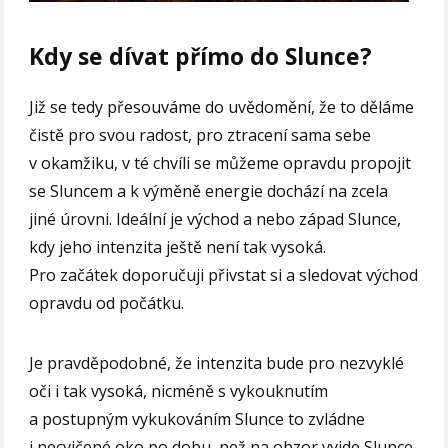
Kdy se dívat přímo do Slunce?
Již se tedy přesouváme do uvědomění, že to děláme
čistě pro svou radost, pro ztracení sama sebe
v okamžiku, v té chvíli se můžeme opravdu propojit
se Sluncem a k výměně energie dochází na zcela
jiné úrovni. Ideální je východ a nebo západ Slunce,
kdy jeho intenzita ještě není tak vysoká.
Pro začátek doporučuji přivstat si a sledovat východ
opravdu od počátku.
Je pravděpodobné, že intenzita bude pro nezvyklé
oči i tak vysoká, nicméně s vykouknutím
a postupným vykukováním Slunce to zvládne
i necvičené oko po dobu, než na obzor vyjde Slunce