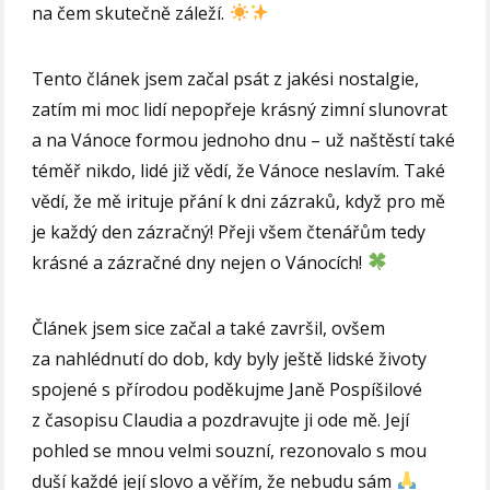
na čem skutečně záleží.
Tento článek jsem začal psát z jakési nostalgie,
zatím mi moc lidí nepopřeje krásný zimní slunovrat
a na Vánoce formou jednoho dnu – už naštěstí také
téměř nikdo, lidé již vědí, že Vánoce neslavím. Také
vědí, že mě irituje přání k dni zázraků, když pro mě
je každý den zázračný! Přeji všem čtenářům tedy
krásné a zázračné dny nejen o Vánocích!
Článek jsem sice začal a také završil, ovšem
za nahlédnutí do dob, kdy byly ještě lidské životy
spojené s přírodou poděkujme Janě Pospíšilové
z časopisu Claudia a pozdravujte ji ode mě. Její
pohled se mnou velmi souzní, rezonovalo s mou
duší každé její slovo a věřím, že nebudu sám