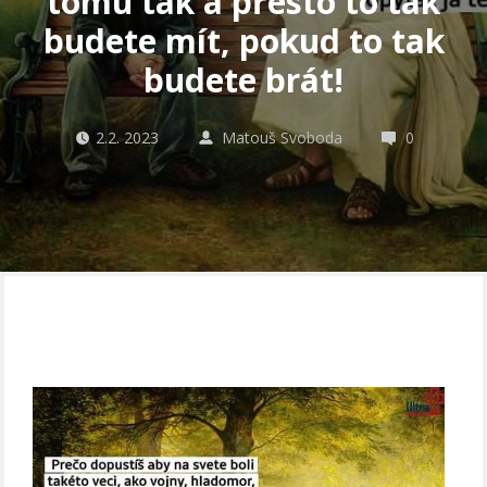
tomu tak a přesto to tak
budete mít, pokud to tak
budete brát!
2.2. 2023
Matouš Svoboda
0