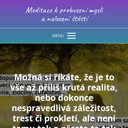
Meditace k probuzení mysli
a nalezení štěstí
MENU
Možná si říkáte, že je to
vše až příliš krutá realita,
nebo dokonce
nespravedlivá záležitost,
trest či prokletí, ale není