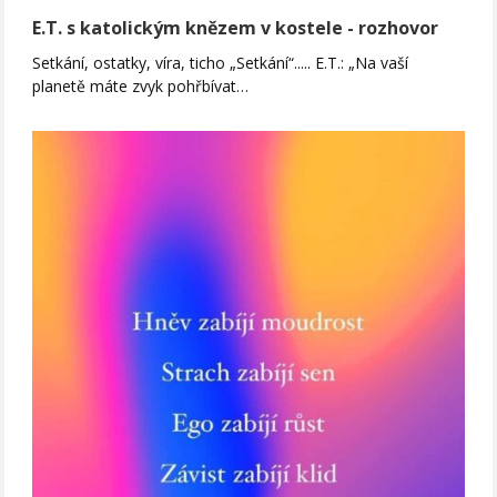
E.T. s katolickým knězem v kostele - rozhovor
Setkání, ostatky, víra, ticho „Setkání“..... E.T.: „Na vaší
planetě máte zvyk pohřbívat…