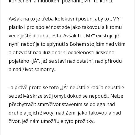
konečném a hlubokém poznání „MY“ to končí.
Avšak na to je třeba kolektivní posun, aby to „MY“
platilo i pro společnost zde jako takovou a k tomu
vede ještě dlouhá cesta. Avšak to „MY“ existuje již
nyní, neboť je to splynutí s Bohem stojícím nad vším
a obzvlášť nad iluzionární odděleností lidského
pojatého „JÁ“, jež se staví nad ostatní, nad přírodu
a nad život samotný..
..a právě proto se toto „JÁ“ neustále rodí a neustále
se zažívá skrze svůj omyl, dokud se nepoučí.. Nelze
přechytračit smrt/život stavěním se do ega nad
druhé a jejich životy, nad Zemi jako takovou a nad
život, jež nám umožňuje tyto prožitky..