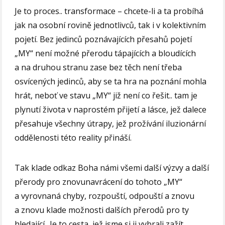
Je to proces.. transformace – chcete-li a ta probíhá
jak na osobní rovině jednotlivců, tak i v kolektivním
pojetí. Bez jedinců poznávajících přesahů pojetí
„MY“ není možné přerodu tápajících a bloudících
a na druhou stranu zase bez těch není třeba
osvícených jedinců, aby se ta hra na poznání mohla
hrát, neboť ve stavu „MY“ již není co řešit.. tam je
plynutí života v naprostém přijetí a lásce, jež dalece
přesahuje všechny útrapy, jež prožívání iluzionární
oddělenosti této reality přináší.
Tak klade odkaz Boha námi všemi další výzvy a další
přerody pro znovunavrácení do tohoto „MY“
a vyrovnaná chyby, rozpouští, odpouští a znovu
a znovu klade možnosti dalších přerodů pro ty
hledající.. Je to cesta, jež jsme si ji vybrali zažít