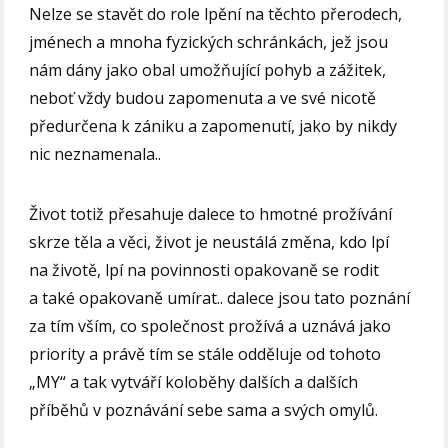
Nelze se stavět do role lpění na těchto přerodech,
jménech a mnoha fyzických schránkách, jež jsou
nám dány jako obal umožňující pohyb a zážitek,
neboť vždy budou zapomenuta a ve své nicotě
předurčena k zániku a zapomenutí, jako by nikdy
nic neznamenala..
Život totiž přesahuje dalece to hmotné prožívání
skrze těla a věci, život je neustálá změna, kdo lpí
na životě, lpí na povinnosti opakovaně se rodit
a také opakovaně umírat.. dalece jsou tato poznání
za tím vším, co společnost prožívá a uznává jako
priority a právě tím se stále odděluje od tohoto
„MY“ a tak vytváří koloběhy dalších a dalších
příběhů v poznávání sebe sama a svých omylů.