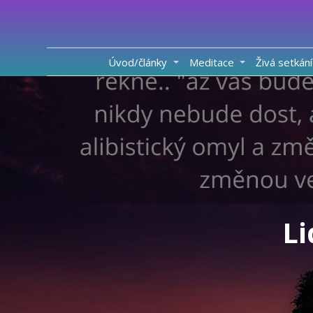
Úvod/články
Meditace
Živá setkání
Li