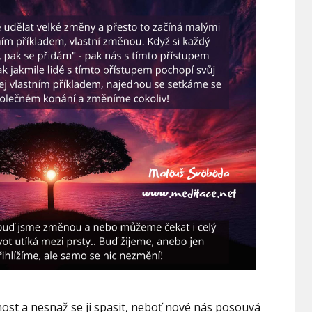
st a nesnaž se ji spasit, neboť nové nás posouvá