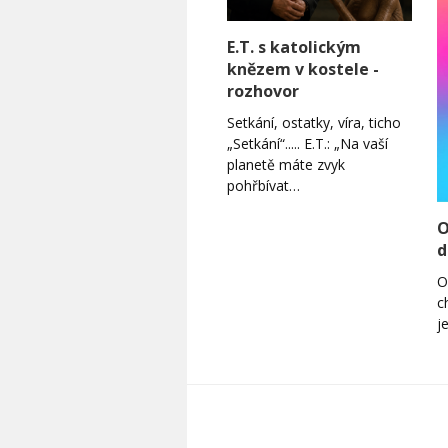
E.T. s katolickým
knězem v kostele -
rozhovor
Setkání, ostatky, víra, ticho
„Setkání“..... E.T.: „Na vaší
planetě máte zvyk
pohřbívat…
O
d
O
c
j