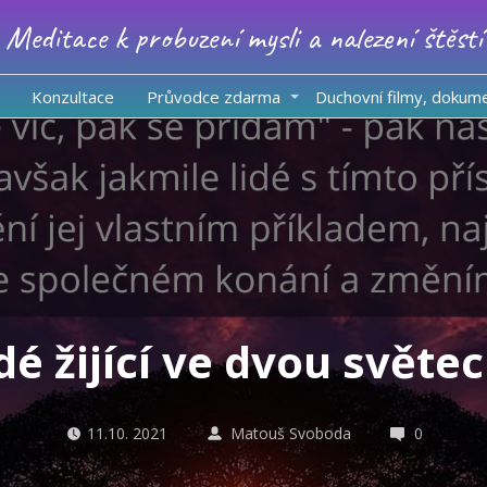
Meditace k probuzení mysli a nalezení štěstí
Konzultace
Průvodce zdarma
Duchovní filmy, dokum
dé žijící ve dvou světec
11.10. 2021
Matouš Svoboda
0