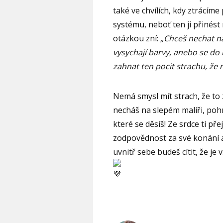
také ve chvílích, kdy ztrácím
systému, neboť ten ji přinés
otázkou zní:
„Chceš nechat n
vysychají barvy, anebo se d
zahnat ten pocit strachu, že
Nemá smysl mít strach, že to
necháš na slepém malíři, poh
které se děsíš! Ze srdce ti př
zodpovědnost za své konání a 
uvnitř sebe budeš cítit, že je