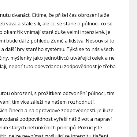
inutu dvanáct. Cítíme, že přišel čas obrození a že
rvává a stále sílí, ale co se stane o půlnoci, co se
 okamžik vnímají staré duše velmi intenzivně. Je
ámi bude dál z pohledu Země a lidstva. Nesouvisí to
 a další hry starého systému. Týká se to nás všech
ny, myšlenky jako jednotlivců utvářející celek a ne
ládají, neboť tuto odevzdanou zodpovědnost je třeba
utou obrození, s prožitkem odzvonění půlnoci, tím
žívání, tím více záleží na našem rozhodnutí,
ich činech a na opravdové zodpovědnosti. Je iluze
devzdaná zodpovědnost vyřeší náš život a napraví
ím starých nefunkčních principů. Pokud jste
it, nelze nevnímat zvyšující se intenzitu tlačení