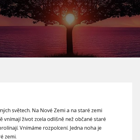
ůzných světech. Na Nové Zemi a na staré zemi
vnímají život zcela odlišně než občané staré
prolínají. Vnímáme rozpolcení. Jedna noha je
é zemi.