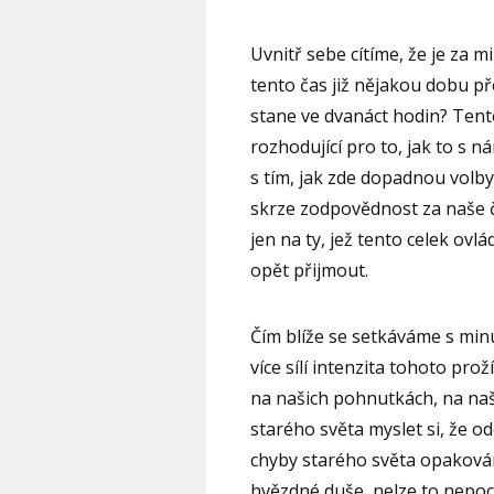
Uvnitř sebe cítíme, že je za m
tento čas již nějakou dobu přet
stane ve dvanáct hodin? Tento
rozhodující pro to, jak to s n
s tím, jak zde dopadnou volby
skrze zodpovědnost za naše či
jen na ty, jež tento celek ov
opět přijmout.
Čím blíže se setkáváme s min
více sílí intenzita tohoto pro
na našich pohnutkách, na naš
starého světa myslet si, že o
chyby starého světa opakován
hvězdné duše, nelze to nepocít