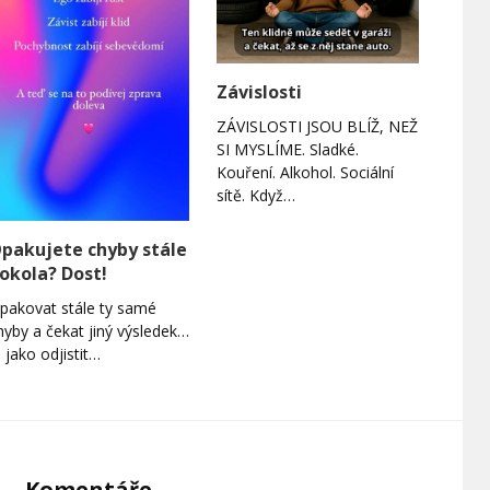
Závislosti
ZÁVISLOSTI JSOU BLÍŽ, NEŽ
SI MYSLÍME. Sladké.
Kouření. Alkohol. Sociální
sítě. Když…
pakujete chyby stále
okola? Dost!
pakovat stále ty samé
hyby a čekat jiný výsledek…
e jako odjistit…
Komentáře