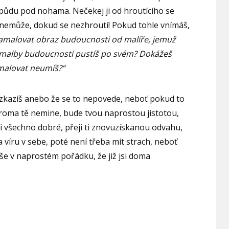
e půdu pod nohama. Nečekej ji od hroutícího se
t nemůže, dokud se nezhroutí! Pokud tohle vnímáš,
amalovat obraz budoucnosti od malíře, jemuž
o malby budoucnosti pustíš po svém? Dokážeš
 malovat neumíš?“
 zkazíš anebo že se to nepovede, neboť pokud to
roma tě nemine, bude tvou naprostou jistotou,
eji všechno dobré, přeji ti znovuzískanou odvahu,
víru v sebe, poté není třeba mít strach, neboť
 vše v naprostém pořádku, že již jsi doma