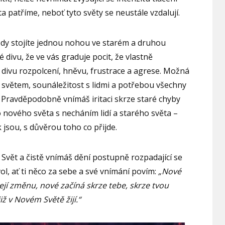
a patříme, neboť tyto světy se neustále vzdalují.
edy stojíte jednou nohou ve starém a druhou
é divu, že ve vás graduje pocit, že vlastně
divu rozpolcení, hněvu, frustrace a agrese. Možná
ým světem, sounáležitost s lidmi a potřebou všechny
i. Pravděpodobně vnímáš iritaci skrze staré chyby
 nového světa s necháním lidí a starého světa –
k jsou, s důvěrou toho co přijde.
Svět a čistě vnímáš dění postupně rozpadající se
ol, ať ti něco za sebe a své vnímání povím:
„Nové
ejí změnu, nové začíná skrze tebe, skrze tvou
ž v Novém Světě žijí.“