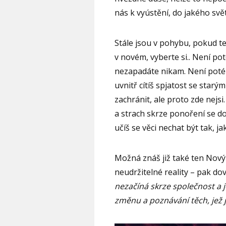
nás k vyústění, do jakého svět
Stále jsou v pohybu, pokud t
v novém, vyberte si.. Není pot
nezapadáte nikam. Není poté 
uvnitř cítíš spjatost se star
zachránit, ale proto zde nejs
a strach skrze ponoření se do
učíš se věci nechat být tak, ja
Možná znáš již také ten Nový 
neudržitelné reality – pak dov
nezačíná skrze společnost a j
změnu a poznávání těch, jež ji