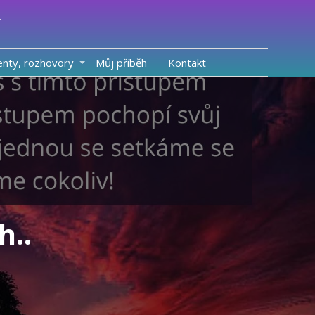
enty, rozhovory
Můj příběh
Kontakt
h..