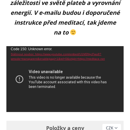
záležitosti ve světě plateb a vyrovnání
energií. V e-mailu budou i doporučené
instrukce před meditací, tak jdeme
na to
Video
Code 150: Unknown error.
Stáhnout soubor: https://www.youtube.com/embed/U1M3NycFwu8?
přehrávač
wmode=transparent&enablejsapi=1&rel=0&origin=https://meditace.net
Položky a ceny