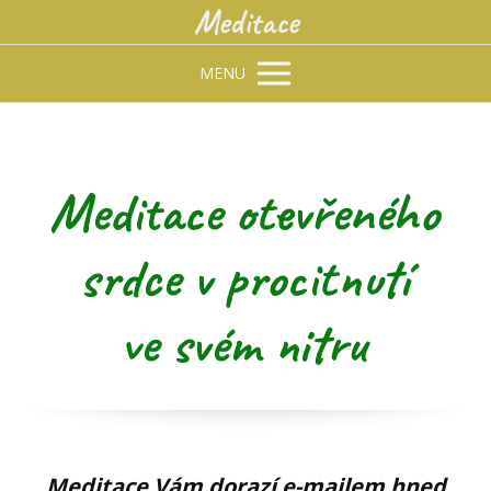
Meditace
MENU
Meditace otevřeného
srdce v procitnutí
ve svém nitru
Meditace Vám dorazí e-mailem hned