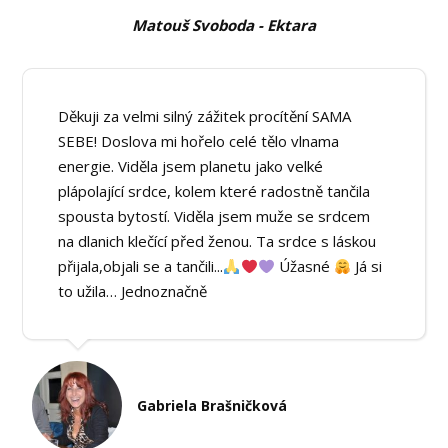
Matouš Svoboda - Ektara
Děkuji za velmi silný zážitek procítění SAMA
SEBE! Doslova mi hořelo celé tělo vlnama
energie. Viděla jsem planetu jako velké
plápolající srdce, kolem které radostně tančila
spousta bytostí. Viděla jsem muže se srdcem
na dlanich klečící před ženou. Ta srdce s láskou
přijala,objali se a tančili...
Úžasné
Já si
to užila… Jednoznačně
Gabriela Brašničková