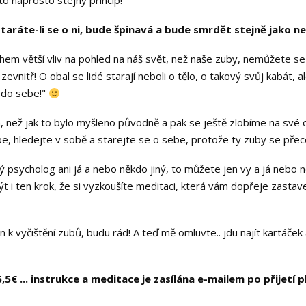
 to naprosto stejný princip!
staráte-li se o ni, bude špinavá a bude smrdět stejně jako n
m větší vliv na pohled na náš svět, než naše zuby, nemůžete se p
evnitř! O obal se lidé starají neboli o tělo, o takový svůj kabát, al
i do sebe!"
, než jak to bylo myšleno původně a pak se ještě zlobíme na své ok
e, hledejte v sobě a starejte se o sebe, protože ty zuby se přece
dný psycholog ani já a nebo někdo jiný, to můžete jen vy a já nebo
ýt i ten krok, že si vyzkoušíte meditaci, která vám dopřeje zasta
 k vyčištění zubů, budu rád! A teď mě omluvte.. jdu najít kartáček 
€ ... instrukce a meditace je zasílána e-mailem po přijetí p