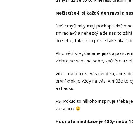
u mysli už se to tolik neřeší, přitom je
Nečistíte-li si každý den mysl a ne
Naše myšlenky mají pochopitelně mnohe
smradlavý a nehezký a že nás to zžírá z
do sebe, tak se to přece také říká "Jd
Plno věcí si vykládáme jinak a po svém
zlobte se sami na sebe, začněte u seb
Víte.. nikdo to za vás neudělá, ani žá
první krok je vždy na Vás! A může to b
a chaosu.
PS: Pokud to někoho inspiruje třeba jen
za sebou
Hodnota meditace je 400,- nebo 16,5