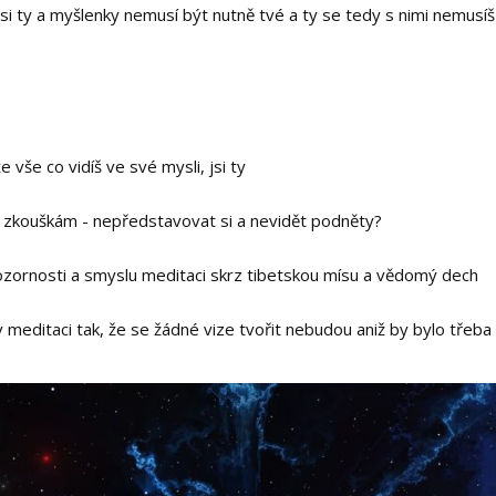
jsi ty a myšlenky nemusí být nutně tvé a ty se tedy s nimi nemusí
 vše co vidíš ve své mysli, jsi ty
ik zkouškám - nepředstavovat si a nevidět podněty?
zornosti a smyslu meditaci skrz tibetskou mísu a vědomý dech
 meditaci tak, že se žádné vize tvořit nebudou aniž by bylo třeb