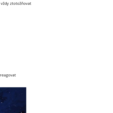
š vždy ztotožňovat
a reagovat