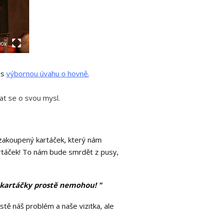
00x
ás
výbornou úvahu o hovně.
at se o svou mysl.
 zakoupený kartáček, který nám
kartáček! To nám bude smrdět z pusy,
to kartáčky prostě nemohou! "
stě náš problém a naše vizitka, ale