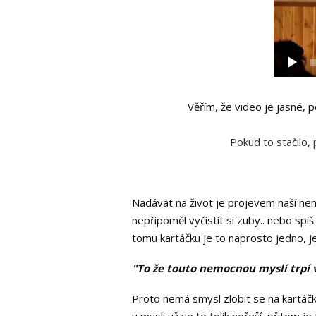
Věřím, že video je jasné, 
Pokud to stačilo,
Nadávat na život je projevem naší nem
nepřipoměl vyčistit si zuby.. nebo sp
tomu kartáčku je to naprosto jedno, j
"To že touto nemocnou myslí trpí v
Proto nemá smysl zlobit se na kartáčky