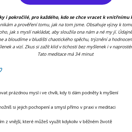
ky i pokročilé, pro každého, kdo se chce vracet k vnitřnímu k
hnikám a prověření tomu, jak na tom jsme. Obsahuje výzvy k tomu
oho, jak s myslí nakládat, aby sloužila ona nám a né my jí. Údajně
 a bloudíme v bludišti chaotického spěchu, trýznění a hodnocení. Z
enek a vizí. Zkus si zažít klid v tichosti bez myšlenek i v naprost
Tato meditace má 34 minut
?
ovat prázdnou mysl i ve chvíli, kdy ti dám podněty k myšlení
umožníš si jejich pochopení a smysl přímo v praxi v meditaci
cím z vnější, které můžeš využít kdykoliv v běžném životě