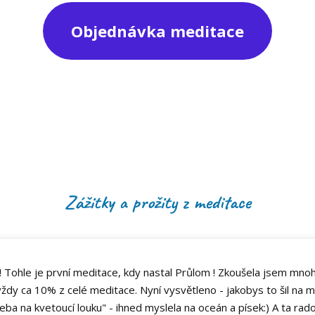
Objednávka meditace
Zážitky a prožity z meditace
! Tohle je první meditace, kdy nastal Průlom ! Zkoušela jsem mnoh
ždy ca 10% z celé meditace. Nyní vysvětleno - jakobys to šil na
eba na kvetoucí louku" - ihned myslela na oceán a písek:) A ta rado