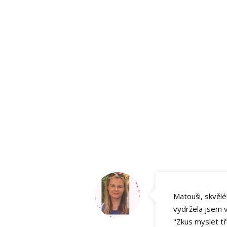
Matouši, skvělé
vydržela jsem v
"Zkus myslet tř