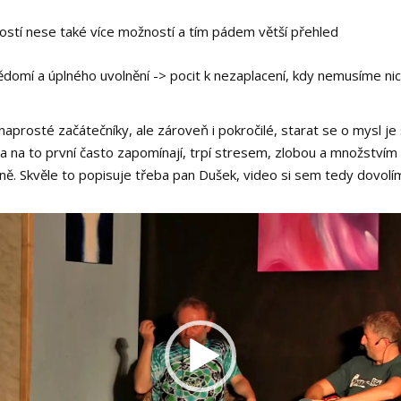
tostí nese také více možností a tím pádem větší přehled
ědomí a úplného uvolnění -> pocit k nezaplacení, kdy nemusíme ni
aprosté začátečníky, ale zároveň i pokročilé, starat se o mysl je 
 a na to první často zapomínají, trpí stresem, zlobou a množstvím
ně. Skvěle to popisuje třeba pan Dušek, video si sem tedy dovolím 
ač