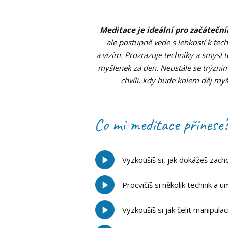
Meditace je ideální pro začáteční
ale postupně vede s lehkostí k tec
a vizím. Prozrazuje techniky a smysl t
myšlenek za den. Neustále se trýzníme
chvíli, kdy bude kolem děj myšl
Co mi meditace přinese
Vyzkoušíš si, jak dokážeš zach
Procvičíš si několik technik a 
Vyzkoušíš si jak čelit manipula