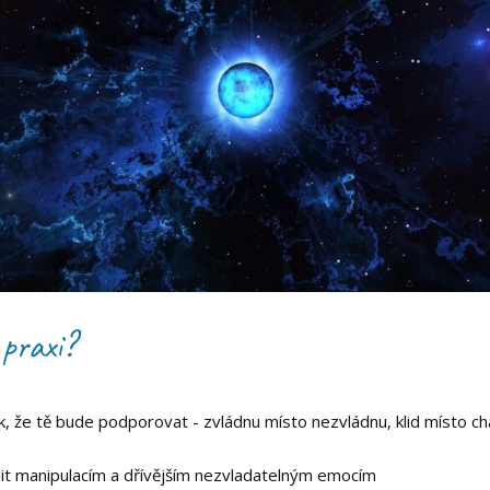
 praxi?
k, že tě bude podporovat - zvládnu místo nezvládnu, klid místo c
lit manipulacím a dřívějším nezvladatelným emocím