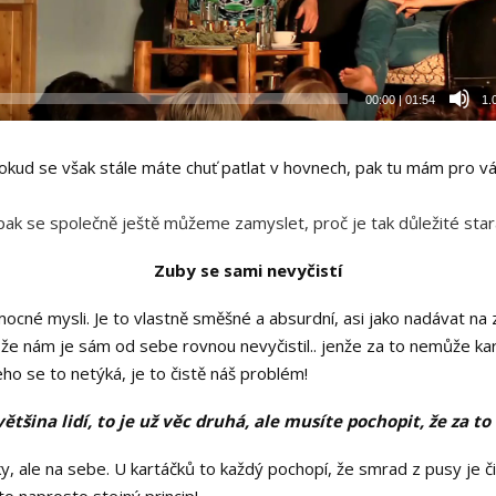
00:00
|
01:54
1.
pokud se však stále máte chuť patlat v hovnech, pak tu mám pro v
 pak se společně ještě můžeme zamyslet, proč je tak důležité star
Zuby se sami nevyčistí
ocné mysli. Je to vlastně směšné a absurdní, asi jako nadávat na
íš že nám je sám od sebe rovnou nevyčistil.. jenže za to nemůže 
eho se to netýká, je to čistě náš problém!
ětšina lidí, to je už věc druhá, ale musíte pochopit, že za 
, ale na sebe. U kartáčků to každý pochopí, že smrad z pusy je či