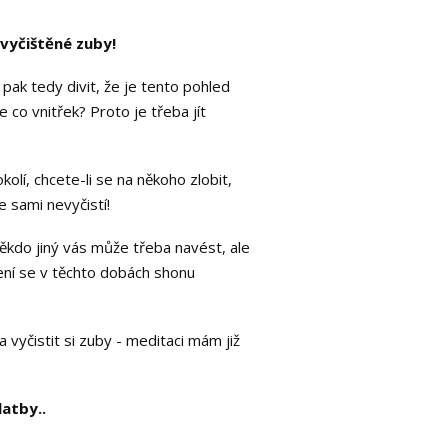
evyčištěné zuby!
ak tedy divit, že je tento pohled
e co vnitřek? Proto je třeba jít
olí, chcete-li se na někoho zlobit,
 sami nevyčistí!
 někdo jiný vás může třeba navést, ale
vení se v těchto dobách shonu
a vyčistit si zuby - meditaci mám již
latby..