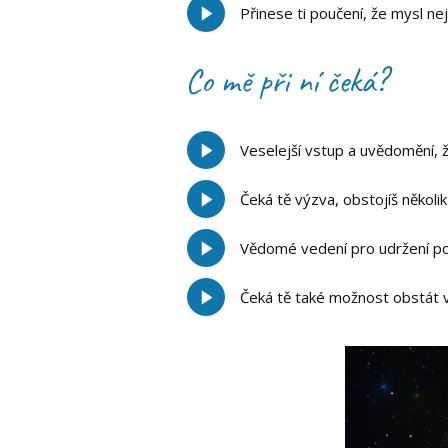
Přinese ti poučení, že mysl ne
Co mě při ní čeká?
Veselejší vstup a uvědomění, že
Čeká tě výzva, obstojíš někol
Vědomé vedení pro udržení po
Čeká tě také možnost obstát v