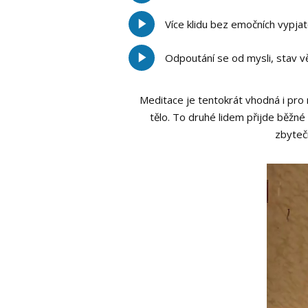
Více klidu bez emočních vypja
Odpoutání se od mysli, stav v
Meditace je tentokrát vhodná i pro n
tělo. To druhé lidem přijde běžné
zbyteč
Video
přehráv