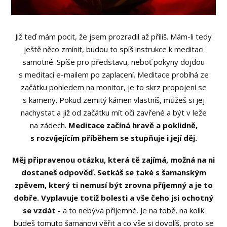
Již teď mám pocit, že jsem prozradil až příliš. Mám-li tedy
ještě něco zmínit, budou to spíš instrukce k meditaci
samotné. Spíše pro představu, neboť pokyny dojdou
s meditací e-mailem po zaplacení. Meditace probíhá ze
začátku pohledem na monitor, je to skrz propojení se
s kameny. Pokud zemitý kámen vlastníš, můžeš si jej
nachystat a již od začátku mít oči zavřené a být v leže
na zádech.
Meditace začíná hravě a poklidně,
s rozvíjejícím příběhem se stupňuje i její děj.
Měj připravenou otázku, která tě zajímá, možná na ni
dostaneš odpověď. Setkáš se také s šamanským
zpěvem, který ti nemusí být zrovna příjemný a je to
dobře. Vyplavuje totiž bolesti a vše čeho jsi ochotný
se vzdát
- a to nebývá příjemné. Je na tobě, na kolik
budeš tomuto šamanovi věřit a co vše si dovolíš, proto se