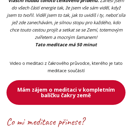
vlastní hudbu tohoto celkového příběhu.
Zanesl jsem
do všech částí energie tak, že jsem vše sám viděl, když
jsem to tvořil. Viděl jsem to tak, jak to uvidíš i ty, neboť síla
jež zde zanechávám, je silnou stopu pro každého, kdo
chce touto cestou projít a setkat se se Zemí, totemovým
zvířetem a mocným šamanem!
Tato meditace má 50 minut
Video o meditaci z čakrového průvodce, kterého je tato
meditace součástí
Mám zájem o meditaci v kompletním
balíčku čakry země
Co mi meditace přinese?