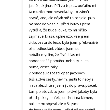
jasně, jak jinak. Píši za tepla..zpočátku mi
ta muzika moc nesedla..byl to záměr,
hravé, ano, ale nějak mě to rozjelo..jako
by moc do vesela.. před loukou jsem
vytušila, že bude louka, to mi přišlo
zajímavé..krása, úplně úžo, vše jsem
cítila..cesta do lesa, byla jsem překvapivě
plna odhodlání, vůbec jsem se
nebála..myslím, že Tvůj hlas mi
hooodnnněě pomáhal..nebo ty..?..les
prima, cesta taky
v pohodě..rozcestí..opět jakobych
tušila..dvě cesty..nevím, jestli to nebyla
hlava ale..chtěla jsem jít do prava..ptáček
tam poletoval..to jsem právě jakoby byla
před..pak ty jsi řekl, sedni si na kámen,
pak se mi objevil vlk! A šli jsme
do leva..viděla jsem - před očima hodně