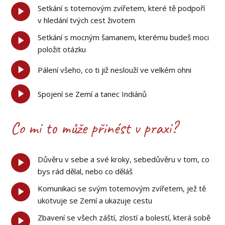
Setkání s totemovým zvířetem, které tě podpoří
v hledání tvých cest životem
Setkání s mocným šamanem, kterému budeš moci
položit otázku
Pálení všeho, co ti již neslouží ve velkém ohni
Spojení se Zemí a tanec Indiánů
Co mi to může přinést v praxi?
Důvěru v sebe a své kroky, sebedůvěru v tom, co
bys rád dělal, nebo co děláš
Komunikaci se svým totemovým zvířetem, jež tě
ukotvuje se Zemí a ukazuje cestu
Zbavení se všech záští, zlostí a bolestí, která sobě