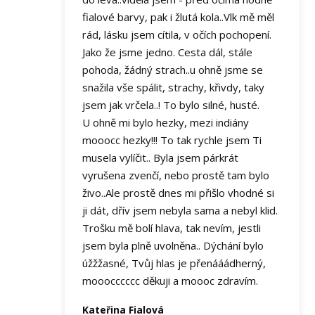
fialové barvy, pak i žlutá kola..Vlk mě měl
rád, lásku jsem cítila, v očích pochopení.
Jako že jsme jedno. Cesta dál, stále
pohoda, žádný strach..u ohně jsme se
snažila vše spálit, strachy, křivdy, taky
jsem jak vrčela..! To bylo silné, husté.
U ohně mi bylo hezky, mezi indiány
mooocc hezky!!! To tak rychle jsem Ti
musela vylíčit.. Byla jsem párkrát
vyrušena zvenčí, nebo prostě tam bylo
živo..Ale prostě dnes mi přišlo vhodné si
ji dát, dřív jsem nebyla sama a nebyl klid.
Trošku mě bolí hlava, tak nevím, jestli
jsem byla plně uvolněna.. Dýchání bylo
úžžžasné, Tvůj hlas je přenááádherný,
mooocccccc děkuji a moooc zdravím.
Kateřina Fialová