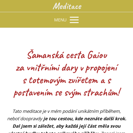
Meditace
MENU
Šamanská cesta Gaiou
za vnitřními dary v propojení
s totemovým zvířetem a s
postavením se svým strachům!
Tato meditace je v mém podání unikátním příběhem,
neboť doopravdy
je tou cestou, kde neznáte další krok.
Dal jsem si záležet, aby každá její část měla svou