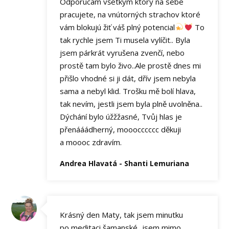
Odporucam všetkým ktorý na sebe
pracujete, na vnútorných strachov ktoré
vám blokujú žiť váš plný potencial
To
tak rychle jsem Ti musela vylíčit.. Byla
jsem párkrát vyrušena zvenčí, nebo
prostě tam bylo živo..Ale prostě dnes mi
přišlo vhodné si ji dát, dřív jsem nebyla
sama a nebyl klid. Trošku mě bolí hlava,
tak nevím, jestli jsem byla plně uvolněna..
Dýchání bylo úžžžasné, Tvůj hlas je
přenááádherný, mooocccccc děkuji
a moooc zdravím.
Andrea Hlavatá - Shanti Lemuriana
Krásný den Maty, tak jsem minutku
po meditaci šamanské...jsem mimo,