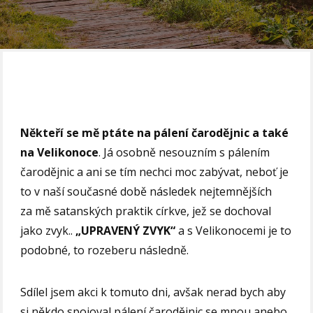
Někteří se mě ptáte na pálení čarodějnic
a také
na Velikonoce
. Já osobně nesouzním s pálením
čarodějnic a ani se tím nechci moc zabývat, neboť je
to v naší současné době následek nejtemnějších
za mě satanských praktik církve, jež se dochoval
jako zvyk..
„UPRAVENÝ ZVYK“
a s Velikonocemi je to
podobné, to rozeberu následně.
Sdílel jsem akci k tomuto dni, avšak nerad bych aby
si někdo spojoval pálení čarodějnic se mnou anebo