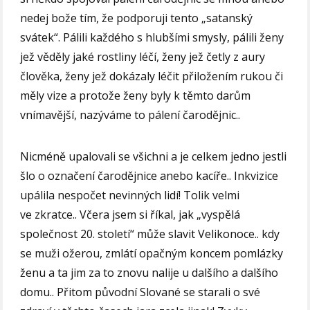
nedej bože tím, že podporuji tento „satanský
svátek“. Pálili každého s hlubšími smysly, pálili ženy
jež věděly jaké rostliny léčí, ženy jež četly z aury
člověka, ženy jež dokázaly léčit přiložením rukou či
měly vize a protože ženy byly k těmto darům
vnímavější, nazýváme to pálení čarodějnic..
Nicméně upalovali se všichni a je celkem jedno jestli
šlo o označení čarodějnice anebo kacíře.. Inkvizice
upálila nespočet nevinných lidí! Tolik velmi
ve zkratce.. Včera jsem si říkal, jak „vyspělá
společnost 20. století“ může slavit Velikonoce.. kdy
se muži ožerou, zmlátí opačným koncem pomlázky
ženu a ta jim za to znovu nalije u dalšího a dalšího
domu.. Přitom původní Slované se starali o své