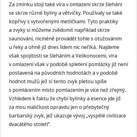
Za zmínku stojí také víra v omlazení skrze šlehání
se skrze různé byliny a větvičky. Používaly se také
kopřivy s vytvořenými metličkami. Tyto praktiky
a zvyky si můžeme zvědomit například skrze
saunování, nicméně provádět tohle s otužováním
u řeky a ohně již dnes lidem nic neříká.. Najdeme
však spojitosti se šleháním a Velikonocemi, víra
v omlazení však v podobě spletení pomlázky již není
postavená na původních hodnotách a v podobě
hodnot mužů jež si tento zvyk pletou spíše
s pomlácením místo pomlazením je více než zřejmý..
Vzhledem k faktu že chybí bylinky a esence jde již
za mou maličkost opravdu jen o přebytečný
barbarský zvyk, jež ukazuje vývoj „vyspělé civilizace
dvacátého století“.