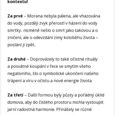
kontextu!
Za prvé
– Morana nebyla pálena, ale vhazována
do vody, později zvyk přerostl v házení do vody
smrtky.. nicméně nešlo o smrt jako takovou a o
zničení, ale o odevzdání zimy koloběhu života –
poslání ji zpět..
Za druhé
– Doprovázely to také očistné rituály
a posvátné koupání v řece se smytím všeho
negativního, šlo o symbolické ukončení našeho
trápení a víru v očistu a nové energie života.
Za třetí
– Další formou byly půsty a pořádný úklid
domova, aby do čistého prostoru mohla vystoupit
jarní radostná harmonie. Přinášely se různé