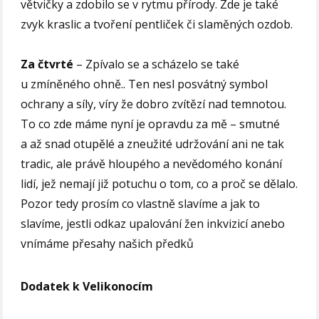
větvičky a zdobilo se v rytmu přírody. Zde je také
zvyk kraslic a tvoření pentliček či slaměných ozdob.
Za čtvrté
– Zpívalo se a scházelo se také
u zmíněného ohně.. Ten nesl posvátný symbol
ochrany a síly, víry že dobro zvítězí nad temnotou.
To co zde máme nyní je opravdu za mě – smutné
a až snad otupělé a zneužité udržování ani ne tak
tradic, ale právě hloupého a nevědomého konání
lidí, jež nemají již potuchu o tom, co a proč se dělalo.
Pozor tedy prosím co vlastně slavíme a jak to
slavíme, jestli odkaz upalování žen inkvizicí anebo
vnímáme přesahy našich předků
Dodatek k Velikonocím