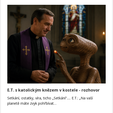
E.T. s katolickým knězem v kostele - rozhovor
Setkání, ostatky, víra, ticho „Setkání“..... E.T.: „Na vaší
planetě máte zvyk pohřbívat…