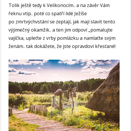
Tolik ještě tedy k Velikonocím.. a na závěr Vám
řeknu vtip.. poté co spatří lidé Ježíše
po zmrtvýchvstání se zeptají, jak mají slavit tento
výjimečný okamžik.. a ten jim odpoví „pomalujte
vajíčka, upleťte z vrby pomlázku a namlaťte svým
ženám.. tak dokážete, že jste opravdoví křesťané!