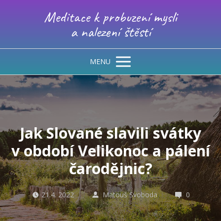
Meditace k probuzení mysli
a nalezení štěstí
MENU
Jak Slované slavili svátky
v období Velikonoc a pálení
čarodějnic?
21.4. 2022
Matouš Svoboda
0