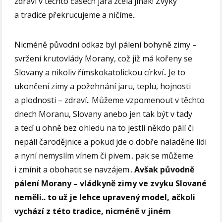
zdraví v těchto časech jara zcela jinak! Zvyky
a tradice překrucujeme a ničíme..
Nicméně původní odkaz byl pálení bohyně zimy –
svržení krutovlády Morany, což již má kořeny se
Slovany a nikoliv římskokatolickou církví.. Je to
ukončení zimy a požehnání jaru, teplu, hojnosti
a plodnosti – zdraví.. Můžeme vzpomenout v těchto
dnech Moranu, Slovany anebo jen tak být v tady
a teď u ohně bez ohledu na to jestli někdo pálí či
nepálí čarodějnice a pokud jde o dobře naladěné lidi
a nyní nemyslím vínem či pivem.. pak se můžeme
i zmínit a obohatit se navzájem..
Avšak původně
pálení Morany – vládkyně zimy ve zvyku Slované
neměli.. to už je lehce upravený model, ačkoli
vychází z této tradice, nicméně v jiném