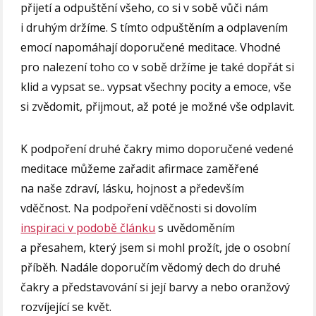
přijetí a odpuštění všeho, co si v sobě vůči nám
i druhým držíme. S tímto odpuštěním a odplavením
emocí napomáhají doporučené meditace. Vhodné
pro nalezení toho co v sobě držíme je také dopřát si
klid a vypsat se.. vypsat všechny pocity a emoce, vše
si zvědomit, přijmout, až poté je možné vše odplavit.
K podpoření druhé čakry mimo doporučené vedené
meditace můžeme zařadit afirmace zaměřené
na naše zdraví, lásku, hojnost a především
vděčnost. Na podpoření vděčnosti si dovolím
inspiraci v podobě článku
s uvědoměním
a přesahem, který jsem si mohl prožít, jde o osobní
příběh. Nadále doporučím vědomý dech do druhé
čakry a představování si její barvy a nebo oranžový
rozvíjející se květ.