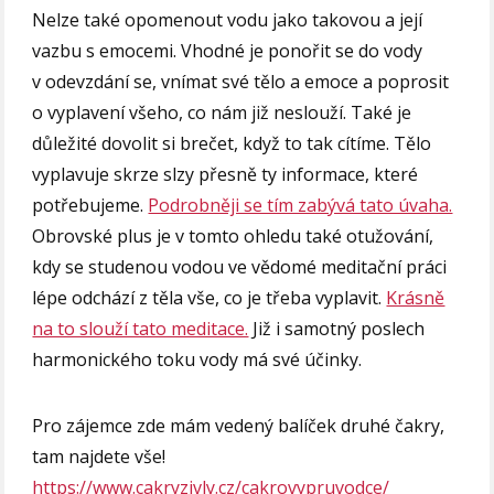
Nelze také opomenout vodu jako takovou a její
vazbu s emocemi. Vhodné je ponořit se do vody
v odevzdání se, vnímat své tělo a emoce a poprosit
o vyplavení všeho, co nám již neslouží. Také je
důležité dovolit si brečet, když to tak cítíme. Tělo
vyplavuje skrze slzy přesně ty informace, které
potřebujeme.
Podrobněji se tím zabývá tato úvaha.
Obrovské plus je v tomto ohledu také otužování,
kdy se studenou vodou ve vědomé meditační práci
lépe odchází z těla vše, co je třeba vyplavit.
Krásně
na to slouží tato meditace.
Již i samotný poslech
harmonického toku vody má své účinky.
Pro zájemce zde mám vedený balíček druhé čakry,
tam najdete vše!
https://www.cakryzivly.cz/cakrovypruvodce/