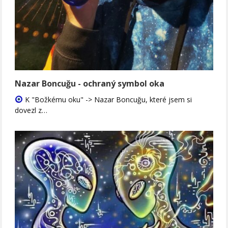
Nazar Boncuğu - ochraný symbol oka
K "Božkému oku" -> Nazar Boncuğu, které jsem si
dovezl z…