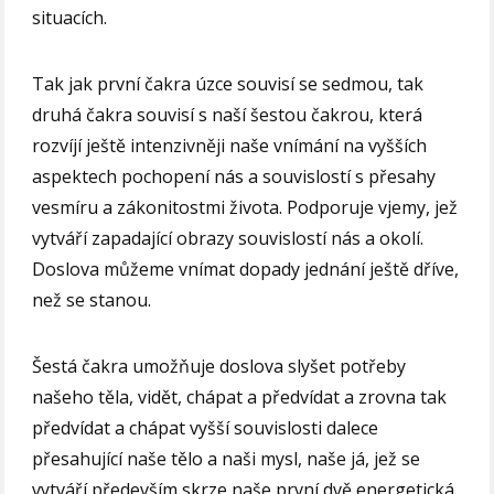
situacích.
Tak jak první čakra úzce souvisí se sedmou, tak
druhá čakra souvisí s naší šestou čakrou, která
rozvíjí ještě intenzivněji naše vnímání na vyšších
aspektech pochopení nás a souvislostí s přesahy
vesmíru a zákonitostmi života. Podporuje vjemy, jež
vytváří zapadající obrazy souvislostí nás a okolí.
Doslova můžeme vnímat dopady jednání ještě dříve,
než se stanou.
Šestá čakra umožňuje doslova slyšet potřeby
našeho těla, vidět, chápat a předvídat a zrovna tak
předvídat a chápat vyšší souvislosti dalece
přesahující naše tělo a naši mysl, naše já, jež se
vytváří především skrze naše první dvě energetická