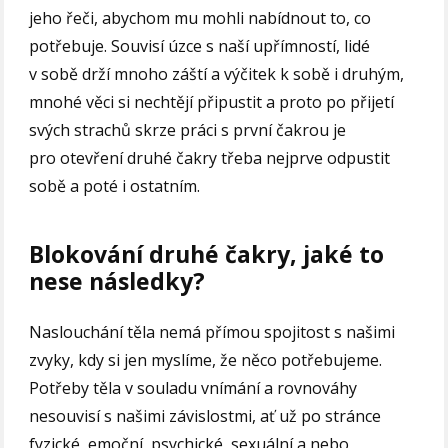
jeho řeči, abychom mu mohli nabídnout to, co
potřebuje. Souvisí úzce s naší upřímností, lidé
v sobě drží mnoho záští a výčitek k sobě i druhým,
mnohé věci si nechtějí připustit a proto po přijetí
svých strachů skrze práci s první čakrou je
pro otevření druhé čakry třeba nejprve odpustit
sobě a poté i ostatním.
Blokování druhé čakry, jaké to
nese následky?
Naslouchání těla nemá přímou spojitost s našimi
zvyky, kdy si jen myslíme, že něco potřebujeme.
Potřeby těla v souladu vnímání a rovnováhy
nesouvisí s našimi závislostmi, ať už po stránce
fyzické, emoční, psychické, sexuální a nebo