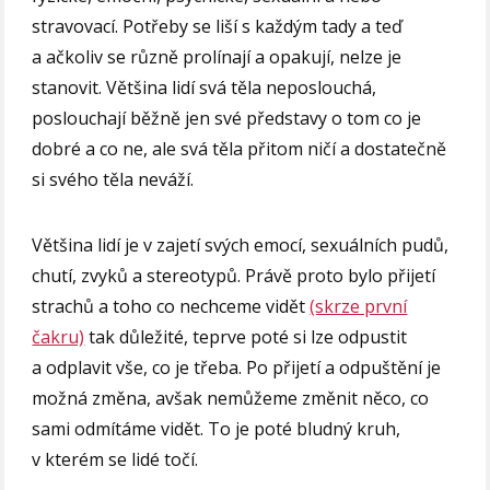
stravovací. Potřeby se liší s každým tady a teď
a ačkoliv se různě prolínají a opakují, nelze je
stanovit. Většina lidí svá těla neposlouchá,
poslouchají běžně jen své představy o tom co je
dobré a co ne, ale svá těla přitom ničí a dostatečně
si svého těla neváží.
Většina lidí je v zajetí svých emocí, sexuálních pudů,
chutí, zvyků a stereotypů. Právě proto bylo přijetí
strachů a toho co nechceme vidět
(skrze první
čakru)
tak důležité, teprve poté si lze odpustit
a odplavit vše, co je třeba. Po přijetí a odpuštění je
možná změna, avšak nemůžeme změnit něco, co
sami odmítáme vidět. To je poté bludný kruh,
v kterém se lidé točí.