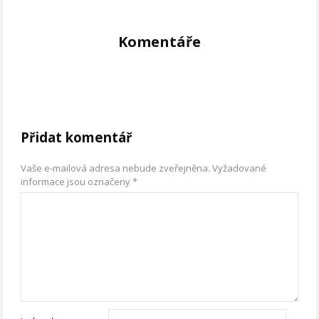
Komentáře
Přidat komentář
Vaše e-mailová adresa nebude zveřejněna.
Vyžadované
informace jsou označeny
*