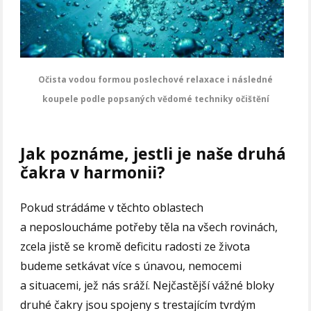
Očista vodou formou poslechové relaxace i následné
koupele podle popsaných vědomé techniky očištění
Jak poznáme, jestli je naše druhá
čakra v harmonii?
Pokud strádáme v těchto oblastech
a neposloucháme potřeby těla na všech rovinách,
zcela jistě se kromě deficitu radosti ze života
budeme setkávat více s únavou, nemocemi
a situacemi, jež nás sráží. Nejčastější vážné bloky
druhé čakry jsou spojeny s trestajícím tvrdým