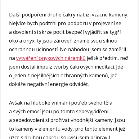
Další podpoření druhé čakry nabízí vzácné kameny.
Nejvíce bych podtrhl pro podporu v projevení se
a dovolení si skrze pocit bezpečí vyjádřit se tygří
oko a onyx, ty jsou zároveň známé svou silnou
ochrannou účinností. Ne náhodou jsem se zaměřil
na
vytváření onyxových náramků
ještě předtím, než
jsem dostal impulz tvorby čakrových meditací. Jde
o jeden z nejsilnějších ochranných kamenů, jež
dokáže negativní energie odvádět.
Avšak na hluboké vnímání potřeb svého těla
a svých emocí jsou po tomto sebevyjádření
a sebedovolení si prožívat vhodnější kameny. Jsou
to kameny v elementu vody, pro tento element jež
úzce s druhou čakrou souvisí jsem připravil