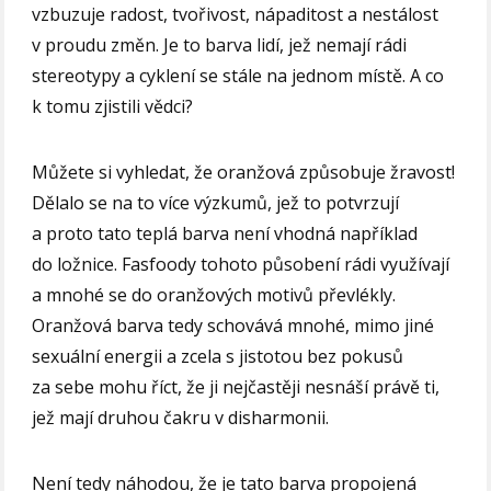
vzbuzuje radost, tvořivost, nápaditost a nestálost
v proudu změn. Je to barva lidí, jež nemají rádi
stereotypy a cyklení se stále na jednom místě. A co
k tomu zjistili vědci?
Můžete si vyhledat, že oranžová způsobuje žravost!
Dělalo se na to více výzkumů, jež to potvrzují
a proto tato teplá barva není vhodná například
do ložnice. Fasfoody tohoto působení rádi využívají
a mnohé se do oranžových motivů převlékly.
Oranžová barva tedy schovává mnohé, mimo jiné
sexuální energii a zcela s jistotou bez pokusů
za sebe mohu říct, že ji nejčastěji nesnáší právě ti,
jež mají druhou čakru v disharmonii.
Není tedy náhodou, že je tato barva propojená