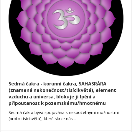
Sedmá čakra - korunní čakra, SAHASRÁRA
(znamená nekonečnost/tisícikvětá), element
vzduchu a universa, blokuje ji lpění a
připoutanost k pozemskému/hmotnému
Sedmá čakra bývá spojována s nespočetnými možnostmi
(proto tisícikvětá), které skrze nás…