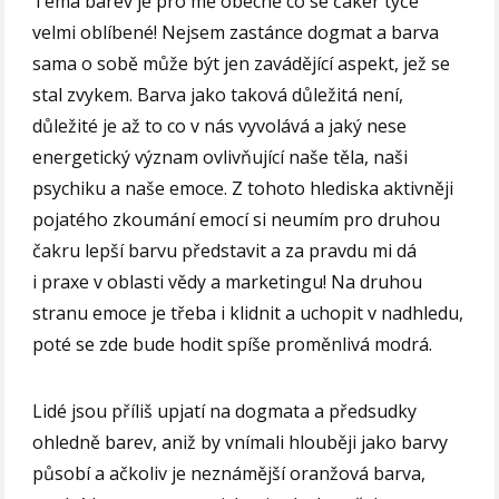
Téma barev je pro mě obecně co se čaker týče
velmi oblíbené! Nejsem zastánce dogmat a barva
sama o sobě může být jen zavádějící aspekt, jež se
stal zvykem. Barva jako taková důležitá není,
důležité je až to co v nás vyvolává a jaký nese
energetický význam ovlivňující naše těla, naši
psychiku a naše emoce. Z tohoto hlediska aktivněji
pojatého zkoumání emocí si neumím pro druhou
čakru lepší barvu představit a za pravdu mi dá
i praxe v oblasti vědy a marketingu! Na druhou
stranu emoce je třeba i klidnit a uchopit v nadhledu,
poté se zde bude hodit spíše proměnlivá modrá.
Lidé jsou příliš upjatí na dogmata a předsudky
ohledně barev, aniž by vnímali hlouběji jako barvy
působí a ačkoliv je neznámější oranžová barva,