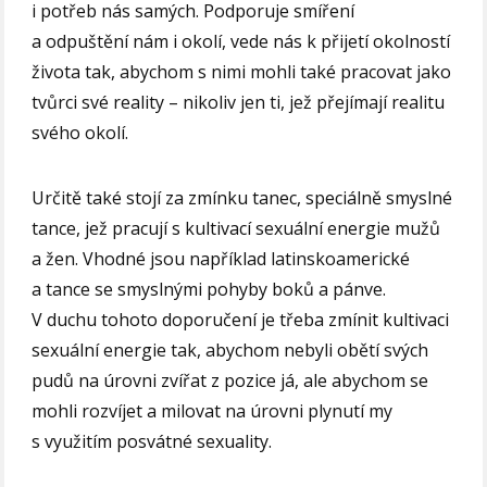
i potřeb nás samých. Podporuje smíření
a odpuštění nám i okolí, vede nás k přijetí okolností
života tak, abychom s nimi mohli také pracovat jako
tvůrci své reality – nikoliv jen ti, jež přejímají realitu
svého okolí.
Určitě také stojí za zmínku tanec, speciálně smyslné
tance, jež pracují s kultivací sexuální energie mužů
a žen. Vhodné jsou například latinskoamerické
a tance se smyslnými pohyby boků a pánve.
V duchu tohoto doporučení je třeba zmínit kultivaci
sexuální energie tak, abychom nebyli obětí svých
pudů na úrovni zvířat z pozice já, ale abychom se
mohli rozvíjet a milovat na úrovni plynutí my
s využitím posvátné sexuality.