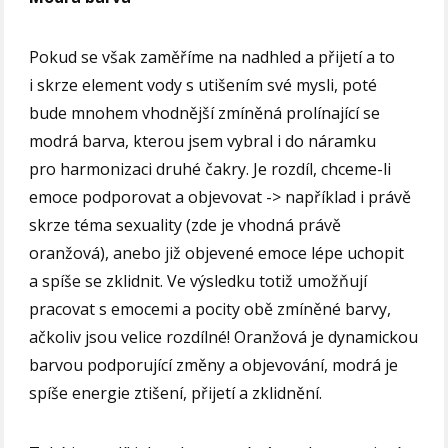
Pokud se však zaměříme na nadhled a přijetí a to
i skrze element vody s utišením své mysli, poté
bude mnohem vhodnější zmíněná prolínající se
modrá barva, kterou jsem vybral i do náramku
pro harmonizaci druhé čakry. Je rozdíl, chceme-li
emoce podporovat a objevovat -> například i právě
skrze téma sexuality (zde je vhodná právě
oranžová), anebo již objevené emoce lépe uchopit
a spíše se zklidnit. Ve výsledku totiž umožňují
pracovat s emocemi a pocity obě zmíněné barvy,
ačkoliv jsou velice rozdílné! Oranžová je dynamickou
barvou podporující změny a objevování, modrá je
spíše energie ztišení, přijetí a zklidnění.