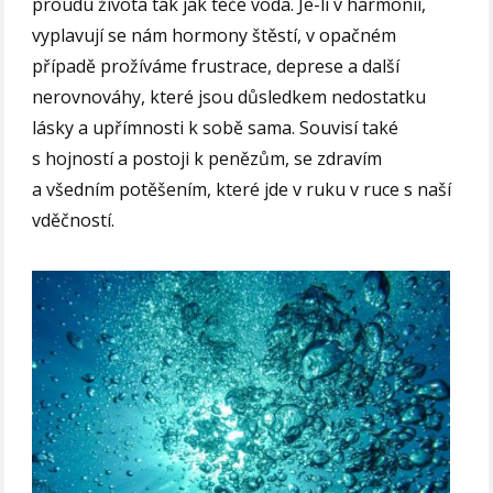
proudu života tak jak teče voda. Je-li v harmonii,
vyplavují se nám hormony štěstí, v opačném
případě prožíváme frustrace, deprese a další
nerovnováhy, které jsou důsledkem nedostatku
lásky a upřímnosti k sobě sama. Souvisí také
s hojností a postoji k penězům, se zdravím
a všedním potěšením, které jde v ruku v ruce s naší
vděčností.