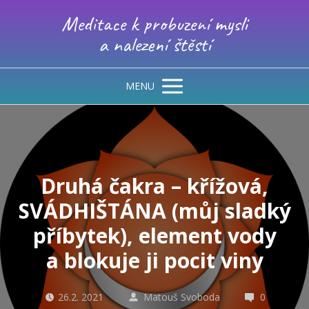
Meditace k probuzení mysli
a nalezení štěstí
MENU
Druhá čakra – křížová,
SVÁDHIŠTÁNA (můj sladký
příbytek), element vody
a blokuje ji pocit viny
26.2. 2021
Matouš Svoboda
0