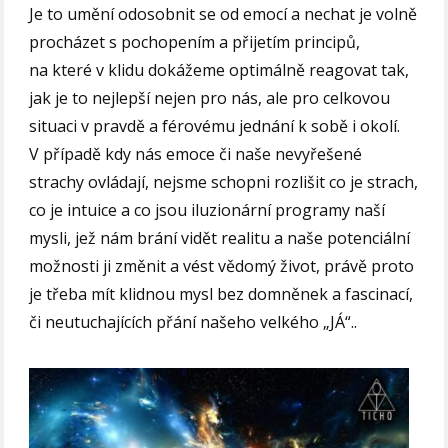
Je to umění odosobnit se od emocí a nechat je volně
procházet s pochopením a přijetím principů,
na které v klidu dokážeme optimálně reagovat tak,
jak je to nejlepší nejen pro nás, ale pro celkovou
situaci v pravdě a férovému jednání k sobě i okolí.
V případě kdy nás emoce či naše nevyřešené
strachy ovládají, nejsme schopni rozlišit co je strach,
co je intuice a co jsou iluzionární programy naší
mysli, jež nám brání vidět realitu a naše potenciální
možnosti ji změnit a vést vědomý život, právě proto
je třeba mít klidnou mysl bez domněnek a fascinací,
či neutuchajících přání našeho velkého „JÁ“..