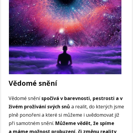
Vědomé snění
Vědomé snění
spočívá v barevnosti, pestrosti a v
živém prožívání svých snů
a realit, do kterých jsme
plně ponořeni a které si můžeme i uvědomovat již
při samotném snění.
Můžeme vědět, že spíme
a máme možnost probuzení, či změnu reality