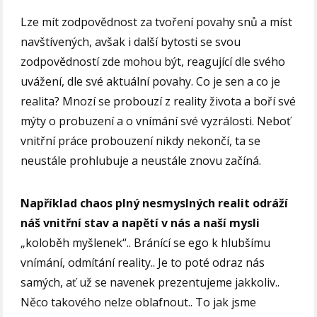
Lze mít zodpovědnost za tvoření povahy snů a míst
navštívených, avšak i další bytosti se svou
zodpovědností zde mohou být, reagující dle svého
uvážení, dle své aktuální povahy. Co je sen a co je
realita? Mnozí se probouzí z reality života a boří své
mýty o probuzení a o vnímání své vyzrálosti. Neboť
vnitřní práce probouzení nikdy nekončí, ta se
neustále prohlubuje a neustále znovu začíná.
Například chaos plný nesmyslných realit odráží
náš vnitřní stav a napětí v nás a naší mysli
„koloběh myšlenek“.. Bránící se ego k hlubšímu
vnímání, odmítání reality.. Je to poté odraz nás
samých, ať už se navenek prezentujeme jakkoliv..
Něco takového nelze oblafnout.. To jak jsme