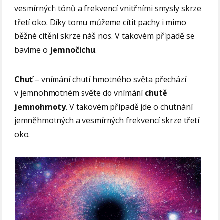
vesmírných tónů a frekvencí vnitřními smysly skrze
třetí oko. Díky tomu můžeme cítit pachy i mimo
běžné cítění skrze náš nos. V takovém případě se
bavíme o
jemnočichu
.
Chuť
– vnímání chutí hmotného světa přechází
v jemnohmotném světe do vnímání
chutě
jemnohmoty
. V takovém případě jde o chutnání
jemněhmotných a vesmírných frekvencí skrze třetí
oko.