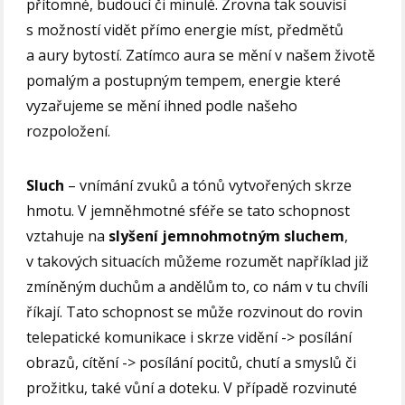
přítomné, budoucí či minulé. Zrovna tak souvisí
s možností vidět přímo energie míst, předmětů
a aury bytostí. Zatímco aura se mění v našem životě
pomalým a postupným tempem, energie které
vyzařujeme se mění ihned podle našeho
rozpoložení.
Sluch
– vnímání zvuků a tónů vytvořených skrze
hmotu. V jemněhmotné sféře se tato schopnost
vztahuje na
slyšení jemnohmotným sluchem
,
v takových situacích můžeme rozumět například již
zmíněným duchům a andělům to, co nám v tu chvíli
říkají. Tato schopnost se může rozvinout do rovin
telepatické komunikace i skrze vidění -> posílání
obrazů, cítění -> posílání pocitů, chutí a smyslů či
prožitku, také vůní a doteku. V případě rozvinuté