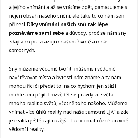
a jejího vnímání a až se vrátíme zpět, pamatujeme si
nejen obsah našeho snění, ale také to co nám sen
přinesl.
Díky vnímání našich snů tak lépe
poznáváme sami sebe
a důvody, proč se nám sny
zdají a co prozrazují o našem životě a o nás
samotných.
Sny můžeme vědomě tvořit, můžeme i vědomě
navštěvovat místa a bytosti nám známé a ty nám
mohou říci či předat to, na co bychom jen stěží
mohli sami přijít. Dozvědět se pravdy ze světa
mnoha realit a světů, včetně toho našeho. Můžeme
vnímat více úhlů reality nad naše samotné „JÁ“ a zde
je realita ještě zajímavější.. Lze vnímat různé úrovně
vědomí i reality.