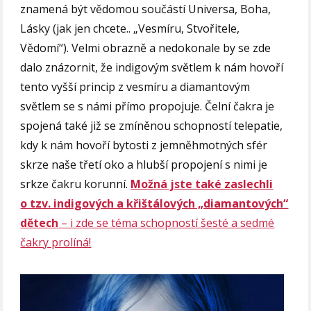
znamená být vědomou součástí Universa, Boha,
Lásky (jak jen chcete.. „Vesmíru, Stvořitele,
Vědomí“). Velmi obrazně a nedokonale by se zde
dalo znázornit, že indigovým světlem k nám hovoří
tento vyšší princip z vesmíru a diamantovým
světlem se s námi přímo propojuje. Čelní čakra je
spojená také již se zmíněnou schopností telepatie,
kdy k nám hovoří bytosti z jemněhmotných sfér
skrze naše třetí oko a hlubší propojení s nimi je
srkze čakru korunní.
Možná jste také zaslechli
o tzv. indigových a křištálových „diamantových“
dětech
– i zde se téma schopností šesté a sedmé
čakry prolíná!