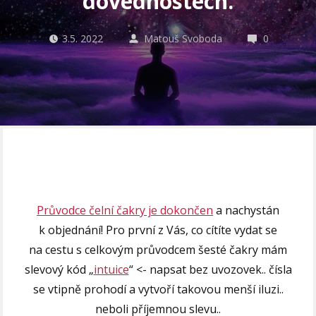
dovednostech.
3.5. 2022
Matouš Svoboda
0
Průvodce čelní čakry je dokončen
a nachystán
k objednání! Pro první z Vás, co cítíte vydat se
na cestu s celkovým průvodcem šesté čakry mám
slevový kód „
intuice
“ <- napsat bez uvozovek.. čísla
se vtipně prohodí a vytvoří takovou menší iluzi..
neboli příjemnou slevu..