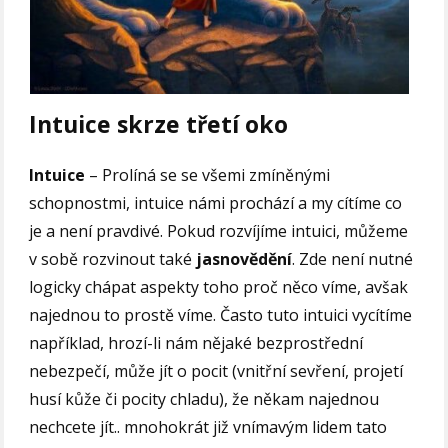
Intuice skrze třetí oko
Intuice
– Prolíná se se všemi zmíněnými
schopnostmi, intuice námi prochází a my cítíme co
je a není pravdivé. Pokud rozvíjíme intuici, můžeme
v sobě rozvinout také
jasnovědění
. Zde není nutné
logicky chápat aspekty toho proč něco víme, avšak
najednou to prostě víme. Často tuto intuici vycítíme
například, hrozí-li nám nějaké bezprostřední
nebezpečí, může jít o pocit (vnitřní sevření, projetí
husí kůže či pocity chladu), že někam najednou
nechcete jít.. mnohokrát již vnímavým lidem tato