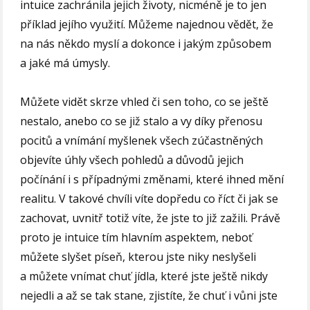
intuice zachránila jejich životy, nicméně je to jen
příklad jejího využití. Můžeme najednou vědět, že
na nás někdo myslí a dokonce i jakým způsobem
a jaké má úmysly.
Můžete vidět skrze vhled či sen toho, co se ještě
nestalo, anebo co se již stalo a vy díky přenosu
pocitů a vnímání myšlenek všech zúčastněných
objevíte úhly všech pohledů a důvodů jejich
počínání i s případnými změnami, které ihned mění
realitu. V takové chvíli víte dopředu co říct či jak se
zachovat, uvnitř totiž víte, že jste to již zažili. Právě
proto je intuice tím hlavním aspektem, neboť
můžete slyšet píseň, kterou jste niky neslyšeli
a můžete vnímat chuť jídla, které jste ještě nikdy
nejedli a až se tak stane, zjistíte, že chuť i vůni jste