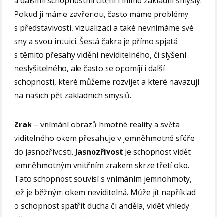
a dalšími schopnostmi cítění i mimo základní smysly.
Pokud ji máme zavřenou, často máme problémy
s představivostí, vizualizací a také nevnímáme své
sny a svou intuici. Šestá čakra je přímo spjatá
s těmito přesahy vidění neviditelného, či slyšení
neslyšitelného, ale často se opomíjí i další
schopnosti, které můžeme rozvíjet a které navazují
na našich pět základních smyslů.
Zrak
– vnímání obrazů hmotné reality a světa
viditelného okem přesahuje v jemněhmotné sféře
do jasnozřivosti.
Jasnozřivost
je schopnost vidět
jemněhmotným vnitřním zrakem skrze třetí oko.
Tato schopnost souvisí s vnímáním jemnohmoty,
jež je běžným okem neviditelná. Může jít například
o schopnost spatřit ducha či anděla, vidět vhledy