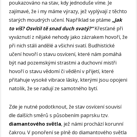
poukazováno na stav, kdy jednoduše víme. Je
zajímavé, že i my máme výrazy, jež vyplývají z těchto
starých moudrých učení. Například se ptáme
„Jak
to víš? Osvítil tě snad duch svatý?“
Křesťané při
vyváznutí z nějaké nehody jako zázrakem hovoří, že
při nich stáli andělé a všichni svatí. Budhistické
učení hovoří o stavu osvícení, které nám pomáhá
být nad pozemskými strastmi a duchovní mistři
hovoří o stavu vědomí či vědění v přijetí, které
přitahuje vysoké vibrace lásky, kterými jsou opojeni
natolik, že se radují ze samotného bytí.
Zde je nutné podotknout, že stav osvícení souvisí
dle dalších směrů s působením paprsku tzv.
diamantového světla
, jež námi prochází korunní
čakrou. V ponoření se plně do diamantového světla