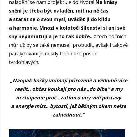
naladění se nám projektuje do života!
Na krásy
snění je třeba být naladěn, mít na ně čas
a starat se o svou mysl, uvádět ji do klidu
a harmonie. Mnozí v kolotoči šílenství si ani své
sny nepamatují a je to tak dobře..
z těch nočních
můr už by se také nemuseli probudit, avšak i takové
paralyzování je někdy třeba pro posun
tvrdohlavých.
„Naopak kočky vnímají přirozeně a vědomě více
realit.. občas koukají pro nás „do blba“ a my
nechápeme proč.. zatímco ony vidí postavy
a energie míst.. bytostí, jež běžným okem nelze
zahlédnout.“