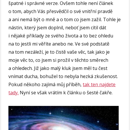
špatné i správné verze. Ovšem tohle není článek
o tom, abych Vás přesvědčil o své vnitřní pravdě
a ani nemá být o mně a o tom co jsem zažil. Tohle je
nástin, který jsem doplnil, neboť jsem cítil dát
i nějaké příklady ze svého života a to bez ohledu
na to jestli mi věříte anebo ne. Ve své podstatě
na tom nezáleží, je to čistě vaše věc, tak jako je
moje věc to, co jsem si prožil v těchto směrech
a ohledech. Již jako malý kluk jsem měl tu čest
vnímat ducha, bohužel to nebyla hezká zkušenost.
Pokud někoho zajímá můj příběh,
tak ten najdete
tady.
Nyní se však vrátím k článku o šesté čakře.