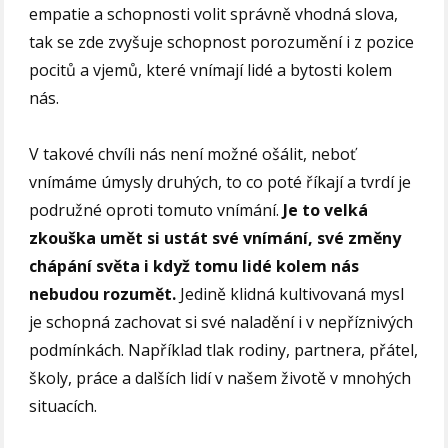
empatie a schopnosti volit správně vhodná slova,
tak se zde zvyšuje schopnost porozumění i z pozice
pocitů a vjemů, které vnímají lidé a bytosti kolem
nás.
V takové chvíli nás není možné ošálit, neboť
vnímáme úmysly druhých, to co poté říkají a tvrdí je
podružné oproti tomuto vnímání.
Je to velká
zkouška umět si ustát své vnímání, své změny
chápání světa i když tomu lidé kolem nás
nebudou rozumět.
Jedině klidná kultivovaná mysl
je schopná zachovat si své naladění i v nepříznivých
podmínkách. Například tlak rodiny, partnera, přátel,
školy, práce a dalších lidí v našem životě v mnohých
situacích.