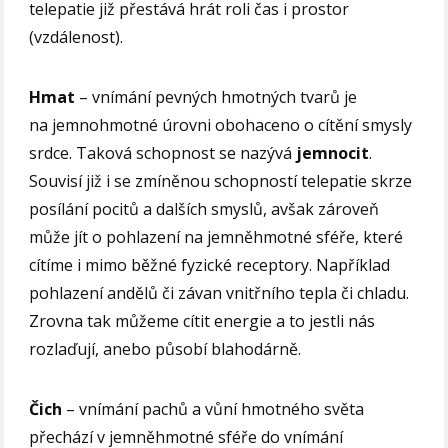
telepatie již přestává hrát roli čas i prostor
(vzdálenost).
Hmat
– vnímání pevných hmotných tvarů je
na jemnohmotné úrovni obohaceno o cítění smysly
srdce. Taková schopnost se nazývá
jemnocit
.
Souvisí již i se zmíněnou schopností telepatie skrze
posílání pocitů a dalších smyslů, avšak zároveň
může jít o pohlazení na jemněhmotné sféře, které
cítíme i mimo běžné fyzické receptory. Například
pohlazení andělů či závan vnitřního tepla či chladu.
Zrovna tak můžeme cítit energie a to jestli nás
rozlaďují, anebo působí blahodárně.
Čich
– vnímání pachů a vůní hmotného světa
přechází v jemněhmotné sféře do vnímání