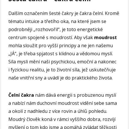
Dalším označením šesté čakry je čakra čelní. Kromě
tématu intuice a třetího oka, na které jsem se
podrobněji „rozhovořil“, je toto energetické
centrum spojené s moudrostí. Aby však
moudrost
mohla sloužit pro vyšší principy a ne jen našemu
„JÁ“, je třeba spjatost s klidnou a vědomou myslí.
Síla mysli mění naši psychickou, emoční a nakonec
i fyzickou realitu, je to životní síla, jež uskutečňuje
naše vnitřní sny a uvádí je do praktického života.
Čelní čakra
nám dává energii s probuzenou myslí
a nabízí nám duchovní moudrost vidění sebe sama
a okolí z nadhledu z více rovin a úhlů pohledu.
Moudrý člověk koná v rámci vyššího dobra, rozvíjí
myšlení o tom kdo jsme a pomáhá zvládat těžkosti