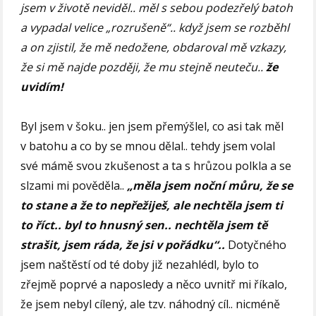
jsem v životě neviděl.. měl s sebou podezřelý batoh
a vypadal velice „rozrušeně“.. když jsem se rozběhl
a on zjistil, že mě nedožene, obdaroval mě vzkazy,
že si mě najde později, že mu stejně neuteču..
že
uvidím!
Byl jsem v šoku.. jen jsem přemýšlel, co asi tak měl
v batohu a co by se mnou dělal.. tehdy jsem volal
své mámě svou zkušenost a ta s hrůzou polkla a se
slzami mi pověděla..
„měla jsem noční můru, že se
to stane a že to nepřežiješ, ale nechtěla jsem ti
to říct.. byl to hnusný sen.. nechtěla jsem tě
strašit, jsem ráda, že jsi v pořádku“..
Dotyčného
jsem naštěstí od té doby již nezahlédl, bylo to
zřejmě poprvé a naposledy a něco uvnitř mi říkalo,
že jsem nebyl cílený, ale tzv. náhodný cíl.. nicméně