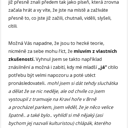
již přesně znali předem tak jako píseň, která zrovna
začala hrát a vy víte, že jste na místě a zažíváte
přesně to, co jste již zažili, chutnali, viděli, slyšeli,
cítili.
Možná Vás napadne, že jsou to hezké teorie,
nicméně za sebe mohu říct, že
mluvím z vlastních
zkušeností.
Vyhnul jsem se takto například
znásilnění a možná i zabití, kdy mé mladší
„já“
cítilo
potřebu být velmi napozoru a poté utéct
pronásledovateli..
mohl jsem si dát tehdy sluchátka
a dělat že se nic neděje, ale od chvíle co jsem
vystoupil z tramvaje na Kraví hoře v Brně
a procházel parkem, jsem věděl, že je něco velice
špatně.. a také bylo.. vyhlídl si mě nějaký (asi
bychom jej nazvali kulturistou) chlápák, kterého