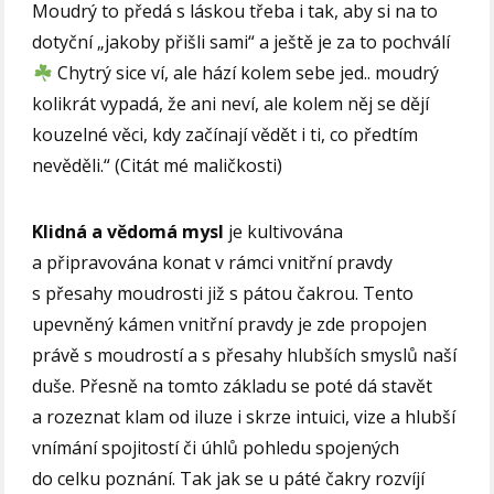
Moudrý to předá s láskou třeba i tak, aby si na to
dotyční „jakoby přišli sami“ a ještě je za to pochválí
Chytrý sice ví, ale hází kolem sebe jed.. moudrý
kolikrát vypadá, že ani neví, ale kolem něj se dějí
kouzelné věci, kdy začínají vědět i ti, co předtím
nevěděli.“ (Citát mé maličkosti)
Klidná a vědomá mysl
je kultivována
a připravována konat v rámci vnitřní pravdy
s přesahy moudrosti již s pátou čakrou. Tento
upevněný kámen vnitřní pravdy je zde propojen
právě s moudrostí a s přesahy hlubších smyslů naší
duše. Přesně na tomto základu se poté dá stavět
a rozeznat klam od iluze i skrze intuici, vize a hlubší
vnímání spojitostí či úhlů pohledu spojených
do celku poznání. Tak jak se u páté čakry rozvíjí