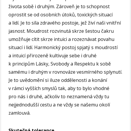
života sobě i druhým. Zároveň je to schopnost
oprostit se od osobních útoků, toxických situací
a lidí. Je to síla zdravého postoje, jež živí naši vnitřní
jasnost. Moudrost rozvinutá skrze šestou čakru
umožňuje cítit skrze intuici a rozeznávat povahu
situací i lidí. Harmonický postoj spjatý s moudrostí
a intuicí přirozeně kultivuje sebe i druhé
k principům Lásky, Svobody a Respektu k sobě
samému i druhým v rovnováze vesmírného splynutí.
Je to uvědomění si iluze oddělenosti a konání
v rámci vyšších smyslů tak, aby to bylo vhodné
pro nás i druhé, ačkoliv to neznamená vždy tu
nejjednodušší cestu a ne vždy se našemu okolí
zamlouvá.
Skutečná tolerance