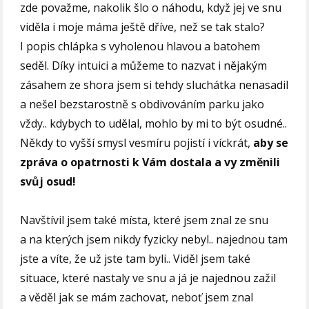
zde považme, nakolik šlo o náhodu, když jej ve snu
viděla i moje máma ještě dříve, než se tak stalo?
I popis chlápka s vyholenou hlavou a batohem
seděl. Díky intuici a můžeme to nazvat i nějakým
zásahem ze shora jsem si tehdy sluchátka nenasadil
a nešel bezstarostně s obdivováním parku jako
vždy.. kdybych to udělal, mohlo by mi to být osudné..
Někdy to vyšší smysl vesmíru pojistí i víckrát,
aby se
zpráva o
opatrnosti k Vám dostala a vy změnili
svůj osud!
Navštívil jsem také místa, které jsem znal ze snu
a na kterých jsem nikdy fyzicky nebyl.. najednou tam
jste a víte, že už jste tam byli.. Viděl jsem také
situace, které nastaly ve snu a já je najednou zažil
a věděl jak se mám zachovat, neboť jsem znal