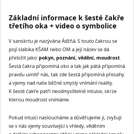
Základní informace k šesté čakře
třetího oka + video o symbolice
V sanskrtu je nazývána Ádžňá. S touto čakrou se
pojí slabika KŠAM nebo OM a její název se dá
přeložit jako:
pokyn, poznání, vědění, moudrost
.
Šestá čakra připomíná oko a tak jak pátá připomíná
pravdu uvnitř nás, tak zde šestá připomíná přesahy
a vjemy nad naše běžné smysly vnímání reality.
K šesté čakře patří neodmyslitelně intuice, skrze
kterou moudrost vnímáme.
Pokud intuici nasloucháme a důvěřujeme jí, zvyšují
se v nás vjemy související s vhledy, věděním