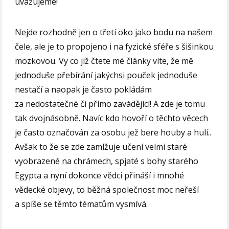
uvažujeme!
Nejde rozhodně jen o třetí oko jako bodu na našem
čele, ale je to propojeno i na fyzické sféře s šišinkou
mozkovou. Vy co již čtete mé články víte, že mě
jednoduše přebírání jakýchsi pouček jednoduše
nestačí a naopak je často pokládám
za nedostatečné či přímo zavádějící! A zde je tomu
tak dvojnásobně. Navíc kdo hovoří o těchto věcech
je často označován za osobu jež bere houby a hulí..
Avšak to že se zde zamlžuje učení velmi staré
vyobrazené na chrámech, spjaté s bohy starého
Egypta a nyní dokonce vědci přináší i mnohé
vědecké objevy, to běžná společnost moc neřeší
a spíše se těmto tématům vysmívá.