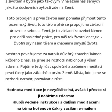
s životem a bytím jako takovým. V nalezení nás samých
jakožto duchovních bytostí zde na Zemi.
Toto propojení s první čakrou nám pomáhá přijmout tento
pozemský život, toto tělo a plně se propojit na základní
úrovni se sebou a Zemí. Je to základní stavební kámen
pro další následné práce, pro náš tok životní energie -
životní síly naším tělem a chápáním smyslů života.
Meditaci považujeme za natolik důležitý stavební kámen
každého z nás, že jsme se rozhodli nabídnout ji všem
zdarma. Pojďme tedy růst společně a začněme meditací
první čakry jako základního prvku Země. Místa, kde jsme se
rozhodli narodit, poznávat a růst!
Hodnota meditace je nevyčíslitelná, avšak i přesto si
ji nabízíme zdarma!
Hlubší vedené instrukce i s dalšími meditacemi
na téma kořenové čakry zasílám e-mailem