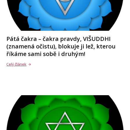
Pátá čakra – čakra pravdy, VIŠUDDHI
(znamená očistu), blokuje ji lež, kterou
říkáme sami sobě i druhým!
Celý článek