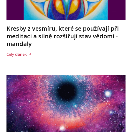
Kresby z vesmíru, které se používají při
meditaci a silně rozšiřují stav vědomí -
mandaly
Celý článek