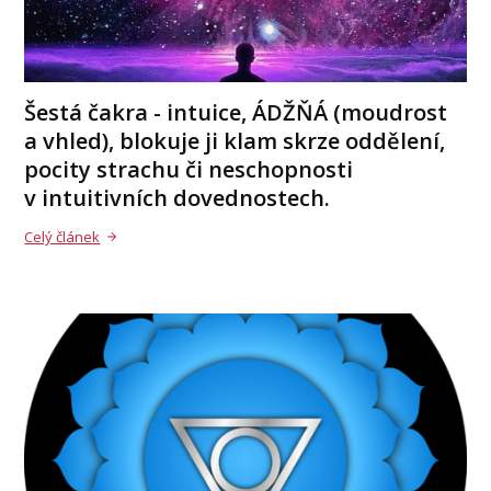
Šestá čakra - intuice, ÁDŽŇÁ (moudrost
a vhled), blokuje ji klam skrze oddělení,
pocity strachu či neschopnosti
v intuitivních dovednostech.
Celý článek