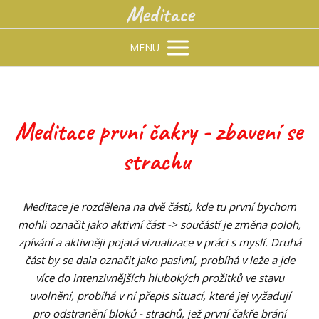
Meditace
MENU
Meditace první čakry - zbavení se
strachu
Meditace je rozdělena na dvě části, kde tu první bychom
mohli označit jako aktivní část -> součástí je změna poloh,
zpívání a aktivněji pojatá vizualizace v práci s myslí. Druhá
část by se dala označit jako pasivní, probíhá v leže a jde
více do intenzivnějších hlubokých prožitků ve stavu
uvolnění, probíhá v ní přepis situací, které jej vyžadují
pro odstranění bloků - strachů, jež první čakře brání