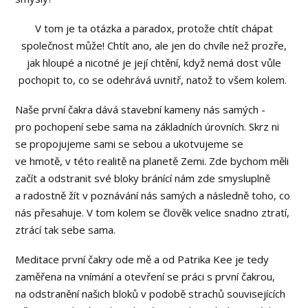
V tom je ta otázka a paradox, protože chtít chápat
společnost může! Chtít ano, ale jen do chvíle než prozře,
jak hloupé a nicotné je její chtění, když nemá dost vůle
pochopit to, co se odehrává uvnitř, natož to všem kolem.
Naše první čakra dává stavební kameny nás samých -
pro pochopení sebe sama na základních úrovních. Skrz ni
se propojujeme sami se sebou a ukotvujeme se
ve hmotě, v této realitě na planetě Zemi. Zde bychom měli
začít a odstranit své bloky bránící nám zde smysluplně
a radostně žít v poznávání nás samých a následně toho, co
nás přesahuje. V tom kolem se člověk velice snadno ztratí,
ztrácí tak sebe sama.
Meditace první čakry ode mě a od Patrika Kee je tedy
zaměřena na vnímání a otevření se práci s první čakrou,
na odstranění našich bloků v podobě strachů souvisejících