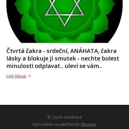
Čtvrtá čakra - srdeční, ANÁHATA, čakra
lásky a blokuje ji smutek - nechte bolest
minulosti odplavat.. uleví se vám..
Celý článek
© 2026 meditace
Vytvořeno na platformě
Mioweb