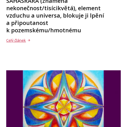
SAHASRÁRA (znamená
nekonečnost/tisícikvětá), element
vzduchu a universa, blokuje ji lpění
a připoutanost
k pozemskému/hmotnému
Celý článek