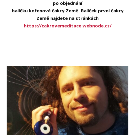
po objednání
balíčku kořenové čakry Země.
Balíček první čakry
Země najdete na stránkách
https://cakrovemeditace.webnode.cz/